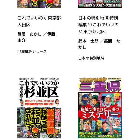
これでいいのか東京都
日本の特別地域 特別
大田区
編集70 これでいいの
か 東京都北区
昼間 たかし
伊藤
圭介
鈴木 士郎
昼間 た
かし
地域批評シリーズ
日本の特別地域