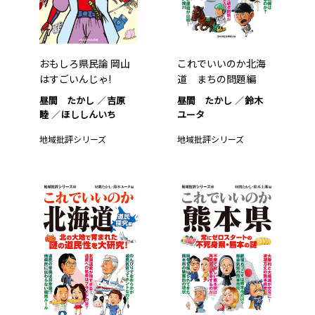
おもしろ県民論 岡山
これでいいのか北海
はすごいんじゃ!
道 まちの問題編
昼間 たかし
吉原
昼間 たかし
鈴木
睦
ほししんいち
ユータ
地域批評シリーズ
地域批評シリーズ