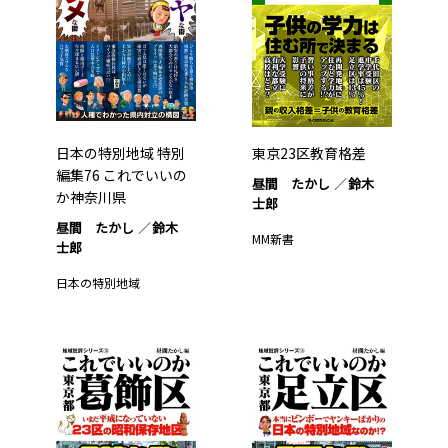
日本の特別地域 特別
東京23区教育格差
編集76 これでいいの
昼間 たかし
鈴木
か神奈川県
士郎
昼間 たかし
鈴木
MM新書
士郎
日本の特別地域