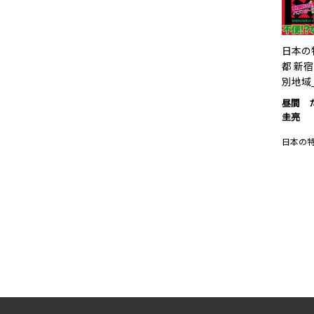
日本の
都 新
別地域
昼間 
圭亮
日本の