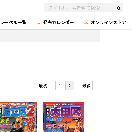
レーベル一覧
発売カレンダー
オンラインストア
…
…
最初
1
2
最後