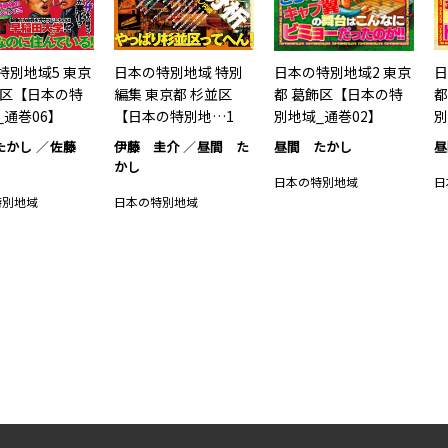
特別地域5 東京
日本の特別地域 特別
日本の特別地域2 東京
日
宿区【日本の特
編集 東京都 杉並区
都 葛飾区【日本の特
都
_通巻06】
【日本の特別地…1
別地域_通巻02】
別
たかし
佐藤
伊藤 圭介
昼間 た
昼間 たかし
昼
かし
日本の特別地域
日
特別地域
日本の特別地域