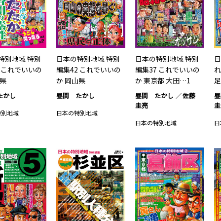
特別地域 特別
日本の特別地域 特別
日本の特別地域 特別
日
1 これでいいの
編集42 これでいいの
編集37 これでいいの
れ
川県
か 岡山県
か 東京都 大田…1
足
たかし
昼間 たかし
昼間 たかし
佐藤
昼
圭亮
圭
特別地域
日本の特別地域
日本の特別地域
日