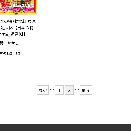
本の特別地域1 東京
 足立区【日本の特
地域_通巻01】
間 たかし
本の特別地域
…
…
最初
1
2
最後