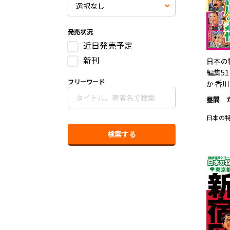
発売状況
近日発売予定
新刊
日本の
編集5
フリーワード
か 香
昼間 
日本の