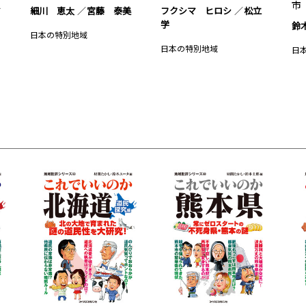
市
マ
細川 恵太
宮藤 泰美
フクシマ ヒロシ
松立
学
鈴
日本の特別地域
日本の特別地域
日