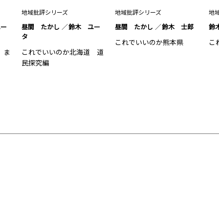
地域批評シリーズ
地域批評シリーズ
地
ユー
昼間 たかし
鈴木 ユー
昼間 たかし
鈴木 士郎
鈴
タ
これでいいのか熊本県
こ
 ま
これでいいのか北海道 道
民探究編