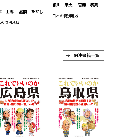
細川 恵太
宮藤 泰美
木 士郎
昼間 たかし
日本の特別地域
本の特別地域
関連書籍一覧