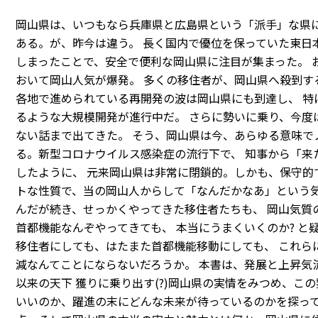
岡山県は、いつもなら兵庫県と広島県という「派手」な県に
ある。が、昨今は違う。 長く国内で優位を保っていた東日
しまったことで、安全で便利な岡山県に注目が集まった。 
おいて岡山人気が爆発。 多くの移住者が、岡山県へ殺到す
各地で進められている再開発の波は岡山県にも到達し、 特
るような大規模開発が進行中だ。 さらに勢いに乗り、今度
ない話まで出てきた。 そう、岡山県は今、あらゆる意味で
る。新型コロナウイルス感染症の流行下で、 知事から「来
したように、 元来岡山県は非常に閉鎖的。しかも、保守的
トな性質で、当の岡山人からして「なんだかなあ」という気
んだが続き、せっかくやってきた移住者たちも、 岡山気質
首都機能なんぞやってきても、 本当にうまくいくのか? と
移住者にしても、はたまた首都機能移動にしても、 これら
減なんてことにならないだろうか。 本書は、発展と上昇気流
以来の天下 獲りに乗り出す(?)岡山県の実情をみつめ、こ
いいのか、躍進の末にどんな未来が待っているのかを探って