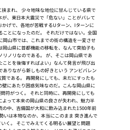
挟まれ、 少々地味な地位に甘んじている県で
本が、東日本大震災で「危ない」ことがバレて
おかげで、各地が苦戦するUターン、Iターンに
ることになったのだ。 それだけではない。全国
に岡山市では、これまでの街の構造を一変させ
は岡山県に首都機能の移転を、なんて突拍子も
ノリノリなのである。 が、そこは岡山県であ
たことを後悔すればよい」なんて発言が飛び出
でありながら新しもの好きという アンビバレン
質である。 再開発にしても、未だにすったも
の壁にあたり困惑気味なのだ。こんな岡山県に
疑問符がつく。 それと同時に、再開発にしても
によって本来の岡山県の良さが失われ、魅力半
の中、吉備国が大和に飲み込まれた1500年前
の勢いは本物なのか、本当にこのまま 突き進んで
いく。 そこでみえてくる明るい展望と問題