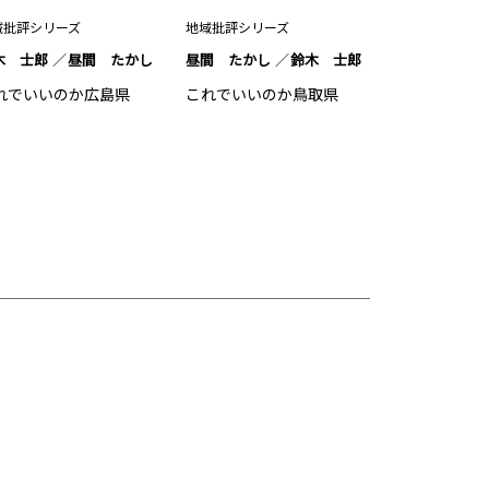
域批評シリーズ
地域批評シリーズ
木 士郎
昼間 たかし
昼間 たかし
鈴木 士郎
れでいいのか広島県
これでいいのか鳥取県