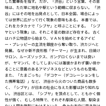
した繁華街を指す。 だが、「渋谷」という言葉、その意
味は、ただ単に地名や駅という範疇に収まらない。 「渋
谷」にはその地を出発点として、日本全国、場合によっ
ては世界に広がって行く現象の意味もある。 本書では、
これをカタカナで「シブヤ」と呼ぶことにする。 「シブ
ヤという現象」は、それこそ星の数ほど存在する。 古く
はハチ公物語から始まり、ＶＡＮを始めとするアイビ
ー・プレッピーの主流を銀座から奪い取り、渋カジへと
発展。 なぜか新不良形態「チーマー」が生まれ、日焼け
サロン、ルーズソックス、ガングロくらいまでは良い
が、 ヤマンバ、そしてしまいには誰彼かまわず襲い掛か
ることに意義のあるアマゾネスなどというものも登場。
また、「たまごっち」「デコケー（デコレーションをし
た携帯電話）」など、 渋谷から火のついた商品も数多
く、「シブヤ」が日本の社会に与えた影響は計り知れな
い。 渋谷区とは、「シブヤ」を頂点として、ともかく個
性が強く、 むしろ特殊で、それぞれ馴染む人間、馴染ま
ない人間を強烈にわけるという、 色々な方向に突き抜け