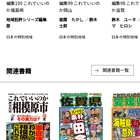
編集100 これでいいの
編集99 これでいいの
編集98 これ
か福島県
か岡山
か滋賀
地域批評シリーズ編集
昼間 たかし
鈴木
鈴木 ユータ
部
士郎
マ ヒロシ
日本の特別地域
日本の特別地域
日本の特別地域
関連書籍
関連書籍一覧