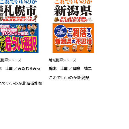
域批評シリーズ
地域批評シリーズ
木 士郎
みたむらみっ
鈴木 士郎
岡島 慎二
これでいいのか新潟県
れでいいのか北海道札幌