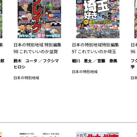
集
日本の特別地域 特別編集
日本の特別地域特別編集
日
98 これでいいのか滋賀
97 これでいいのか埼玉
9
士郎
鈴木 ユータ
フクシマ
細川 恵太
宮藤 泰美
フ
ヒロシ
学
日本の特別地域
日本の特別地域
日