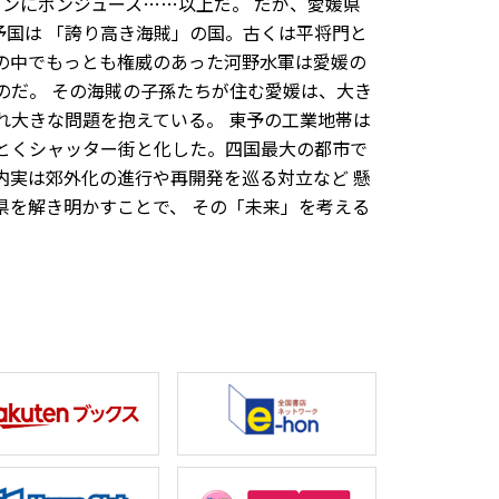
ンにポンジュース……以上だ。 だが、愛媛県
国は 「誇り高き海賊」の国。古くは平将門と
の中でもっとも権威のあった河野水軍は愛媛の
のだ。 その海賊の子孫たちが住む愛媛は、大き
れ大きな問題を抱えている。 東予の工業地帯は
とくシャッター街と化した。四国最大の都市で
内実は郊外化の進行や再開発を巡る対立など 懸
県を解き明かすことで、 その「未来」を考える