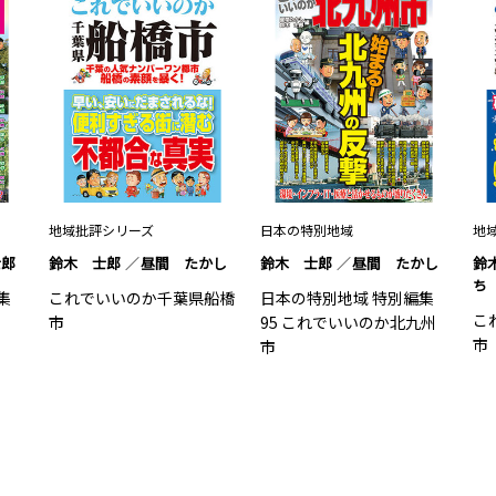
地域批評シリーズ
日本の特別地域
地
士郎
鈴木 士郎
昼間 たかし
鈴木 士郎
昼間 たかし
鈴
ち
集
これでいいのか千葉県船橋
日本の特別地域 特別編集
こ
市
95 これでいいのか北九州
市
市