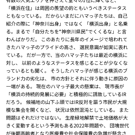
有数の人気エリアを押さえて堂々の1位に輝くなど、
「横浜在住」は周囲の羨望の的ともいうべきステータス
ともなっている。 だからいまだにハマっ子たちは、自己
紹介の際に「神奈川出身」ではなく 「横浜出身」と名乗
る。まるで「自分たちを“神奈川県民"でくくるな」と言
わんばかりだ。 このあたりに長年のイメージで培われて
きたハマっ子のプライドの高さ、 選民意識が如実に表れ
ている。 だが一方で、当のハマッ子たちは最近の横浜に
対し、 以前のようなステータスを感じることが少なくな
っているとも聞く。 そうしたハマっ子が感じる横浜のブ
ランド力の劣化は、 市の方針とそれに伴う動きに原因の
一端がある。 現在のハマっ子最大の懸案は、 現市長が
「横浜の持続的発展に必要」と積極的に誘致しているIR
だろう。 候補地の山下ふ頭ではIR反対を謳う市民が大規
模な集会を開くなど、 状況は依然混沌としている。 また
問題はそれだけではない。 生産緑地解禁で土地価格が大
きく変動するという予測もある2022年問題や、 団塊世代
が後期高齢者となり医療費や社会保障費の急増が懸念さ