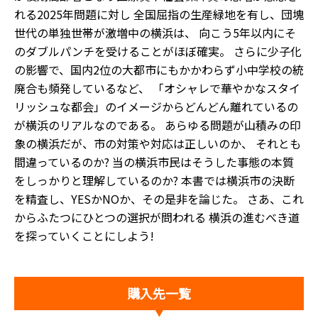
れる2025年問題に対し 全国屈指の生産緑地を有し、団塊
世代の単独世帯が激増中の横浜は、 向こう5年以内にそ
のダブルパンチを受けることがほぼ確実。 さらに少子化
の影響で、国内2位の大都市にもかかわらず小中学校の統
廃合も頻発しているなど、 「オシャレで華やかなスタイ
リッシュな都会」のイメージからどんどん離れているの
が横浜のリアルなのである。 あらゆる問題が山積みの印
象の横浜だが、市の対策や対応は正しいのか、 それとも
間違っているのか? 当の横浜市民はそうした事態の本質
をしっかりと理解しているのか? 本書では横浜市の決断
を精査し、YESかNOか、その是非を論じた。 さあ、これ
からふたつにひとつの選択が問われる 横浜の進むべき道
を探っていくことにしよう!
購入先一覧