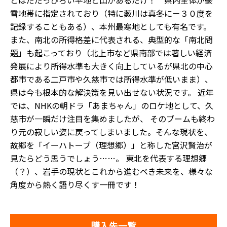
とはだだっぴろい平地と山があるだけ！ 県内全体が豪
雪地帯に指定されており（特に藪川は真冬に－３０度を
記録することもある）、本州最寒地としても有名です。
また、南北の所得格差に代表される、典型的な「南北問
題」も起こっており（北上市など県南部では著しい経済
発展により所得水準も大きく向上しているが県北の中心
都市である二戸市や久慈市では所得水準が低いまま）、
県は今も根本的な解決策を見い出せない状況です。 近年
では、NHKの朝ドラ「あまちゃん」のロケ地として、久
慈市が一瞬だけ注目を集めましたが、 そのブームも終わ
り元の寂しい姿に戻ってしまいました。そんな現状を、
故郷を「イーハトーブ（理想郷）」と称した宮沢賢治が
見たらどう思うでしょう……。 東北を代表する理想郷
（？）、岩手の現状とこれから進むべき未来を、様々な
角度から熱く語り尽くす一冊です！
購入先一覧