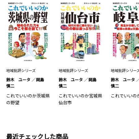
地域批評シリーズ
地域批評シリーズ
地域批評シリー
鈴木 ユータ
岡島
鈴木 ユータ
岡島
鈴木 ユータ
慎二
慎二
慎二
これでいいのか茨城県
これでいいのか宮城県
これでいいの
の野望
仙台市
最近チェックした商品