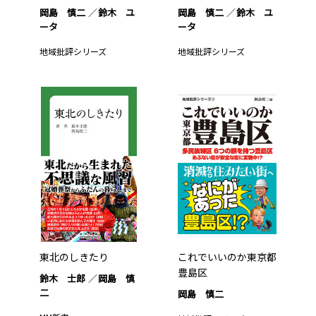
岡島 慎二
鈴木 ユ
岡島 慎二
鈴木 ユ
ータ
ータ
地域批評シリーズ
地域批評シリーズ
東北のしきたり
これでいいのか東京都
豊島区
鈴木 士郎
岡島 慎
二
岡島 慎二