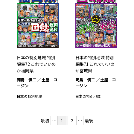
日本の特別地域 特別
日本の特別地域 特別
編集72 これでいいの
編集71 これでいいの
か福岡県
か宮城県
岡島 慎二
土屋 コ
岡島 慎二
土屋 コ
ージン
ージン
日本の特別地域
日本の特別地域
…
…
最初
1
2
最後