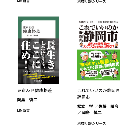
MM新書
地域批評シリーズ
東京23区健康格差
これでいいのか静岡県
静岡市
岡島 慎二
松立 学
佐藤 晴彦
MM新書
岡島 慎二
地域批評シリーズ