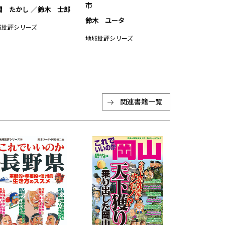
市
間 たかし
鈴木 士郎
鈴木 ユータ
域批評シリーズ
地域批評シリーズ
関連書籍一覧