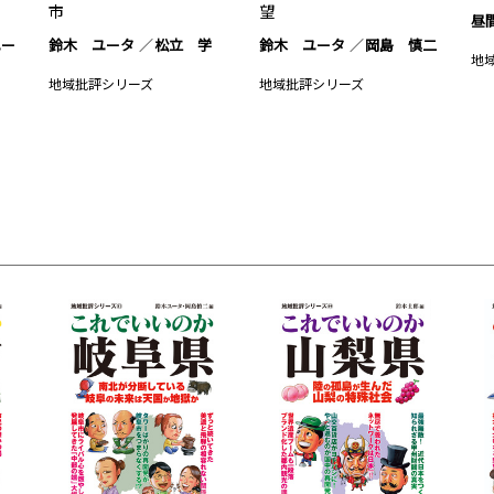
市
望
昼
ユー
鈴木 ユータ
松立 学
鈴木 ユータ
岡島 慎二
地
地域批評シリーズ
地域批評シリーズ