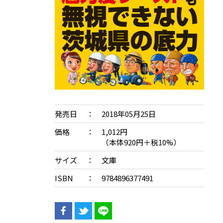
発売日
2018年05月25日
価格
1,012円
（本体920円＋税10%）
サイズ
文庫
ISBN
9784896377491