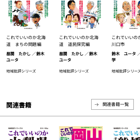
これでいいのか北海
これでいいのか北海
これでいいの
道 まちの問題編
道 道民探究編
川口市
昼間 たかし
鈴木
昼間 たかし
鈴木
鈴木 ユータ
ユータ
ユータ
学
地域批評シリーズ
地域批評シリーズ
地域批評シリー
関連書籍
関連書籍一覧