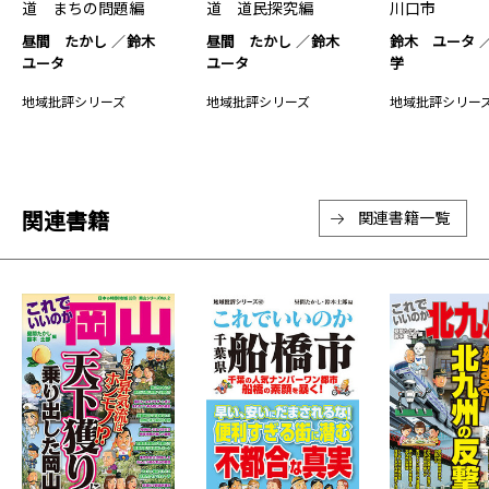
道 まちの問題編
道 道民探究編
川口市
昼間 たかし
鈴木
昼間 たかし
鈴木
鈴木 ユータ
ユータ
ユータ
学
地域批評シリーズ
地域批評シリーズ
地域批評シリー
関連書籍
関連書籍一覧