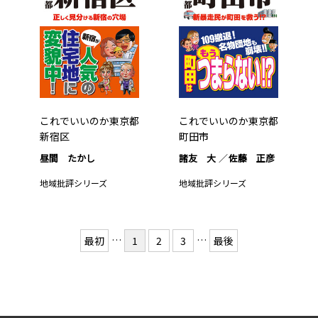
これでいいのか東京都
これでいいのか東京都
新宿区
町田市
昼間 たかし
諸友 大
佐藤 正彦
地域批評シリーズ
地域批評シリーズ
…
…
最初
1
2
3
最後