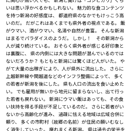
に関心が無い人でも、 新潟と聞けば「コシヒカリ」ぐら
いは思い浮かべるかもしれない。 魅力的な食コンテンツ
を持つ新潟の好感度は、 都道府県のなかでもけっこう高
いのだ。 だがこれはあくまでも県外者の視点である。 飯
がウマい、酒がウマい、名湯や自然が豊富――。 そんな新潟
はまるでパラダイスのようだ。 しかし！ その新潟から
人が減り続けている。 おそらく県外者が感じる好印象と
は裏腹に、 県の内側には大きな問題が潜んでいるのでは
ないだろうか？ もともと新潟には驚くほど人がいた。 や
がて大量の出稼ぎにより、人が県外に流出した。 さらに
上越新幹線や関越道などのインフラ整備によって、 多く
の若者が新潟を後にした。 県も人口の流出を食い止めた
い。 でも雇用が無いから地元に留まらないし、出て行っ
た若者も戻れない。 新潟にウマい飯はあっても、その食
い扶持を得る手段が不足しているのだ。 さらに若者がい
ないから高齢化が進み、 過疎に怯える地域は広域合併に
頼り、 多くの市町村（故郷の名前）が住民の願いむなし
く消失していった。 廃れまくる新潟。 県は過去の栄光を