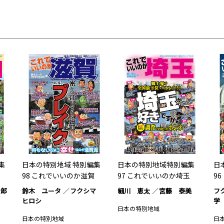
集
日本の特別地域 特別編集
日本の特別地域特別編集
日
98 これでいいのか滋賀
97 これでいいのか埼玉
9
士郎
鈴木 ユータ
フクシマ
細川 恵太
宮藤 泰美
フ
ヒロシ
学
日本の特別地域
日本の特別地域
日