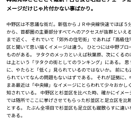
メージだけじゃ片付かない事ばかり。
中野区は不思議な街だ。新宿からＪＲ中央線快速でほぼ５分
から、首都圏の主要部分すべてへのアクセスが抜群といえる
まで近く、 それでいて「郊外の住宅街」であれば「高級住
区と聞いて思い描くイメージは違う。 ひとつには中野ブロ
ものがある。 ヲタクのメッカといえば秋葉原、次にくるの
は上という「ヲタクの街としてのランキング」にある。 思
に、やたらと「低く」見られているのではないか。 前にも
られていてなんの問題もないはずである。 それが証拠に、
まあ最近は「中央線」なイメージにとらわれて少々おかしく
知されている。 中野区と杉並区を比べた時、確かにイメー
では随所でここに挙げさせてもらった杉並区と足立区を比較
とする。 たぶん全項目で杉並区も足立区も蹴散らすに違い
である。