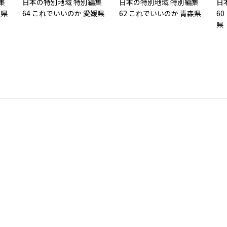
集
日本の特別地域 特別編集
日本の特別地域 特別編集
日
賀県
64 これでいいのか 愛媛県
62 これでいいのか 青森県
6
県