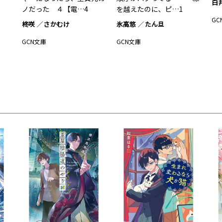
白
ノだった ４【電…4
を越えたのに、ピ…1
GC
柊咲
さかむけ
氷高悠
たん旦
GCN文庫
GCN文庫