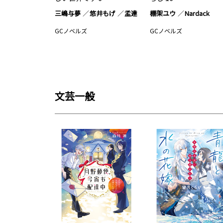
三嶋与夢
悠井もげ
孟達
棚架ユウ
Nardack
GCノベルズ
GCノベルズ
文芸一般