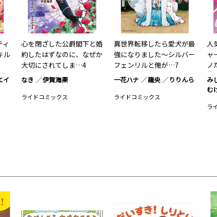
ティ
心を閉ざした公爵閣下と婚
異世界転移したら愛犬が最
人
キル
約したはずなのに、なぜか
強になりました～シルバー
ャ
大切にされてしま…4
フェンリルと俺が…7
ノだ
エイ
なき
伊賀海栗
一花ハナ
龍央
りりんら
み
む
ライドコミックス
ライドコミックス
ラ