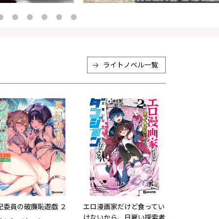
ライトノベル
一覧
紀委員の破廉恥遊戯 ２
エロ漫画家だけど食ってい
けないから、日雇い探索者