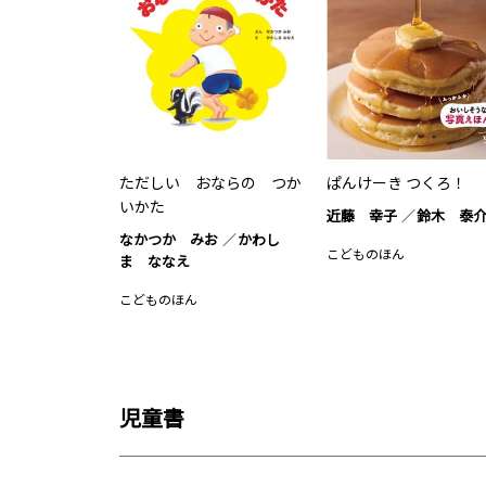
ただしい おならの つか
ぱんけーき つくろ！
いかた
近藤 幸子
鈴木 泰
なかつか みお
かわし
こどものほん
ま ななえ
こどものほん
児童書