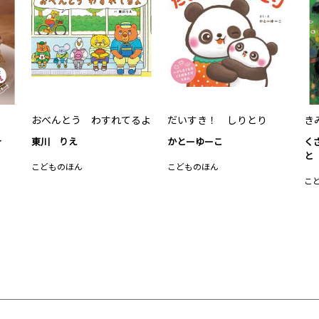
おべんとう わすれてるよ
だいすき！ しりとり
き
介
東川 りえ
かとーゆーこ
く
と
こどものほん
こどものほん
こ