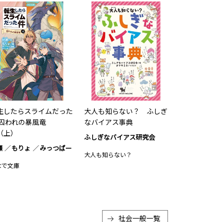
生したらスライムだった
大人も知らない？ ふしぎ
 囚われの暴風竜
なバイアス事典
（上）
ふしぎなバイアス研究会
瀬
もりょ
みっつばー
大人も知らない？
なで文庫
社会一般
一覧