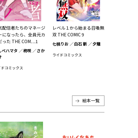
気配信者たちのマネージ
レベル１から始まる召喚無
ーになったら、全員元カ
双 THE COMIC 9
った THE COM…1
七桃りお
白石 新
夕薙
しべハマタ
柊咲
さか
ライドコミックス
け
イドコミックス
絵本
一覧