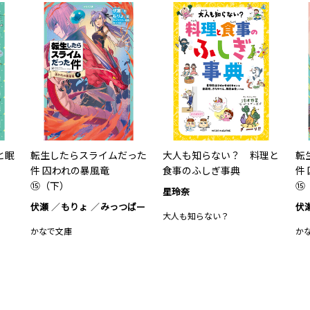
と眠
転生したらスライムだった
大人も知らない？ 料理と
転
件 囚われの暴風竜
食事のふしぎ事典
件
⑮（下）
⑮
星玲奈
伏瀬
もりょ
みっつばー
伏
大人も知らない？
かなで文庫
か