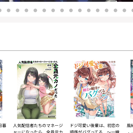
日暮
人気配信者たちのマネージ
ドジ可愛い後輩は、初恋の
風
ャーになったら、全員元カ
順序がバグってる ～一線