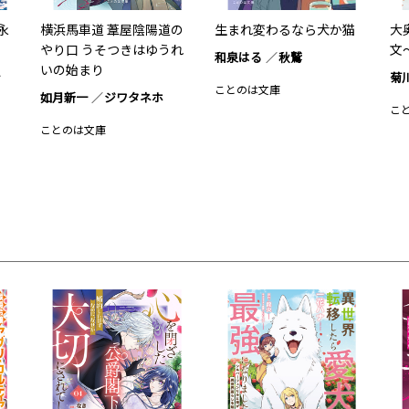
永
横浜馬車道 葦屋陰陽道の
生まれ変わるなら犬か猫
大
やり口 うそつきはゆうれ
文
和泉はる
秋鷲
いの始まり
ン
菊
ことのは文庫
如月新一
ジワタネホ
こ
ことのは文庫