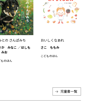
みとの さんぽみち
おいしくなあれ
さか みなこ
はしも
さこ ももみ
 みお
こどものほん
どものほん
児童書
一覧