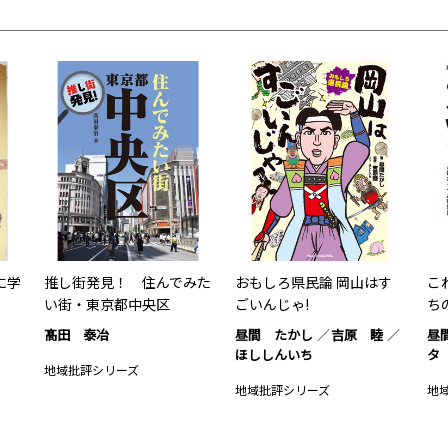
に学
推し街発見！ 住んでみた
おもしろ県民論 岡山はす
こ
い街・東京都中央区
ごいんじゃ!
ち
髙田 泰冶
昼間 たかし
吉原 睦
昼
ほししんいち
タ
地域批評シリーズ
地域批評シリーズ
地