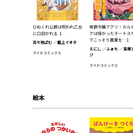
ひねくれ公爵は呪われ乙女
侯爵令嬢アグリ・カル
に口説かれる １
アは授かったチートス
でこっそり農業を…1
百々地ぱむ
藍上イオタ
えにし
ふぁち
兎塚
ライドコミックス
ジ
ライドコミックス
絵本