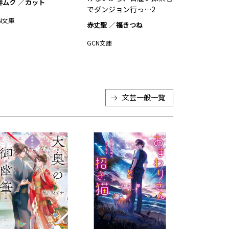
井ムク
カット
でダンジョン行っ…2
N文庫
赤丈聖
福きつね
GCN文庫
文芸一般
一覧