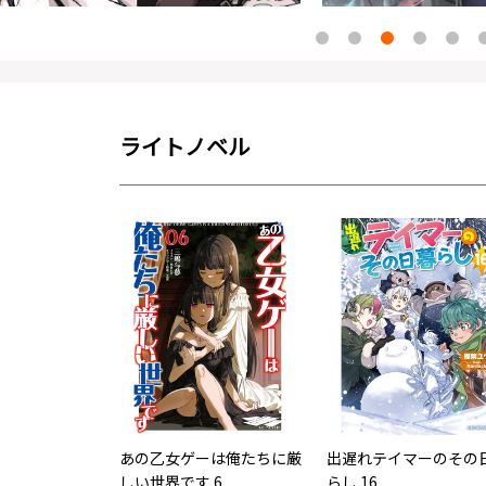
ライトノベル
あの乙女ゲーは俺たちに厳
出遅れテイマーのその
しい世界です 6
らし 16