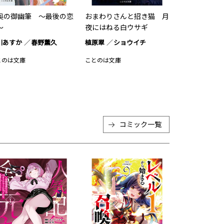
奥の御幽筆 ～最後の恋
おまわりさんと招き猫 月
～
夜にはねる白ウサギ
川あすか
春野薫久
植原翠
ショウイチ
とのは文庫
ことのは文庫
コミック
一覧