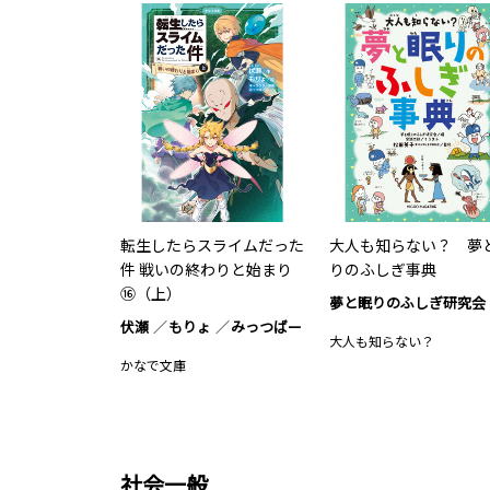
転生したらスライムだった
大人も知らない？ 夢
件 戦いの終わりと始まり
りのふしぎ事典
⑯（上）
夢と眠りのふしぎ研究会
伏瀬
もりょ
みっつばー
大人も知らない？
かなで文庫
社会一般