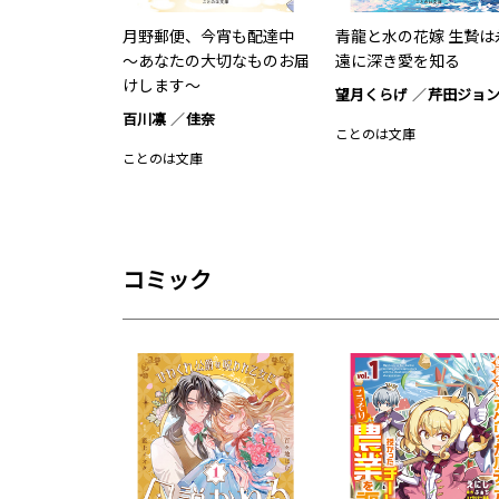
月野郵便、今宵も配達中
青龍と水の花嫁 生贄は
～あなたの大切なものお届
遠に深き愛を知る
けします～
望月くらげ
芹田ジョ
百川凛
佳奈
ことのは文庫
ことのは文庫
コミック