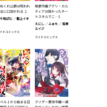
ねくれ公爵は呪われ
侯爵令嬢アグリ・カル
女に口説かれる １
ティアは授かったチー
トスキルでこ…1
々地ぱむ
藍上イオ
えにし
ふぁち
兎塚
エイジ
イドコミックス
ライドコミックス
ベル１から始まる召
クソゲー悪役令嬢～滅