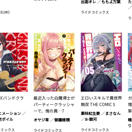
出迦オレ
ももよ万葉
た
ELMO
ライドコミックス
ラ
ズバンドクラ
最近入った白魔導士が
エロいスキルで異世界
ガ
パーティークラッシャ
無双 THE COMIC 5
増
ーで、俺の異…7
軍
ニメーション
薬味紅生姜
まさなん
老ボイル
B-銀河
オヤジ草
御鷹穂積
晴
り
コミックス
ライドコミックス
ライドコミックス