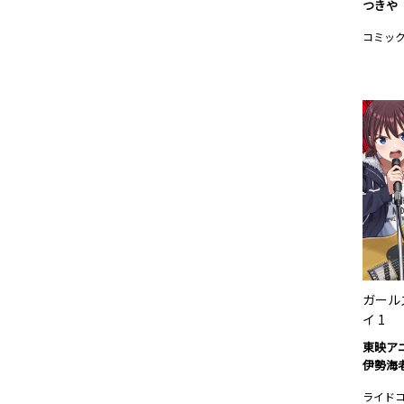
つきや
コミック
ガール
イ 1
東映ア
伊勢海
ライド