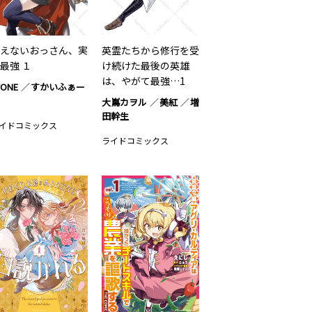
えないおっさん、実
英霊たちから修行を受
最強 １
け続けた最後の英雄
は、やがて最強…1
YONE
すかいふぁー
大嶌カヲル
美紅
増
田幹生
イドコミックス
ライドコミックス