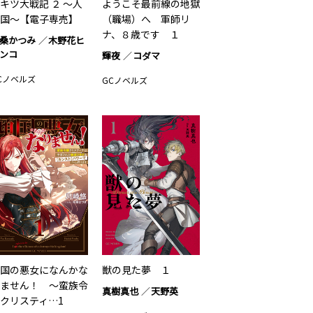
キツ大戦記 ２ ～人
ようこそ最前線の地獄
国～【電子専売】
（職場）へ 軍師リ
ナ、８歳です １
桑かつみ
木野花ヒ
ンコ
輝夜
コダマ
Cノベルズ
GCノベルズ
国の悪女になんかな
獣の見た夢 １
ません！ ～蛮族令
真樹真也
天野英
クリスティ…1