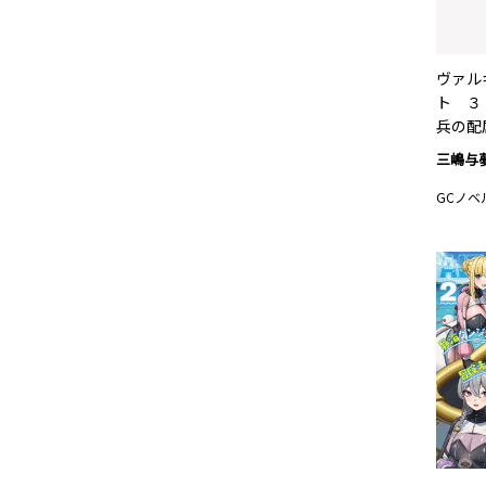
ヴァル
ト ３
兵の配
三嶋与
GCノベ