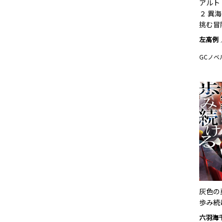
アルト
２ 異
挑む冒
左高例
GCノベ
灰色の
歩み続
六羽海