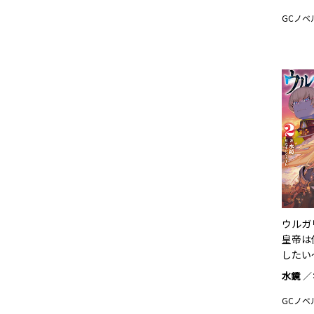
GCノベ
ウルガ
皇帝は
したい
水鏡
GCノベ