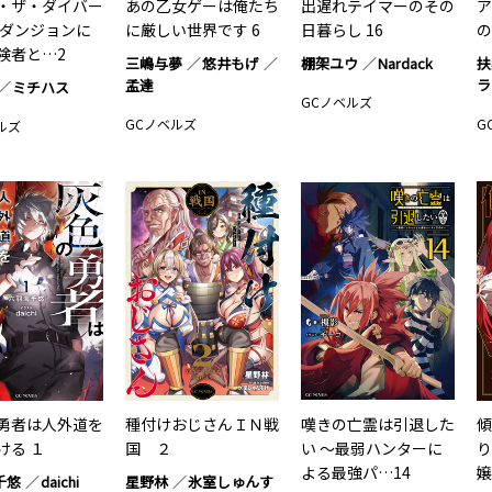
・ザ・ダイバー
あの乙女ゲーは俺たち
出遅れテイマーのその
ア
海ダンジョンに
に厳しい世界です 6
日暮らし 16
の
険者と…2
三嶋与夢
悠井もげ
棚架ユウ
Nardack
扶
孟達
ラ
ミチハス
GCノベルズ
GCノベルズ
G
ルズ
勇者は人外道を
種付けおじさんＩＮ戦
嘆きの亡霊は引退した
傾
ける １
国 ２
い ～最弱ハンターに
り
よる最強パ…14
嬢
千悠
daichi
星野林
氷室しゅんす