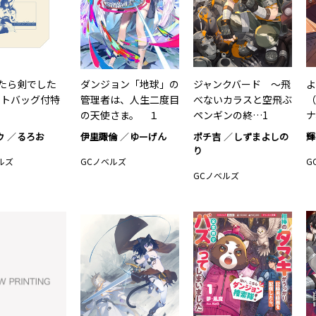
たら剣でした
ダンジョン「地球」の
ジャンクバード ～飛
よ
トートバッグ付特
管理者は、人生二度目
べないカラスと空飛ぶ
（
の天使さま。 １
ペンギンの終…1
ナ
ウ
るろお
伊里諏倫
ゆーげん
ポチ吉
しずまよしの
輝
り
ルズ
GCノベルズ
G
GCノベルズ