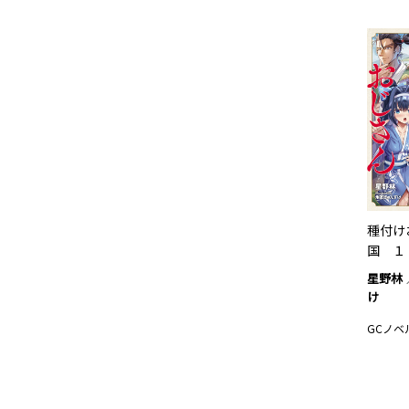
種付け
国 １
星野林
け
GCノベ