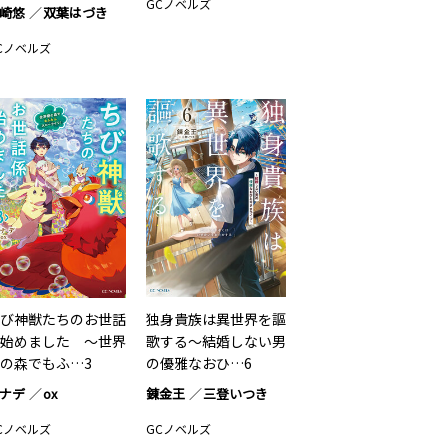
GCノベルズ
崎悠
双葉はづき
Cノベルズ
び神獣たちのお世話
独身貴族は異世界を謳
始めました ～世界
歌する～結婚しない男
の森でもふ…3
の優雅なおひ…6
ナデ
ox
錬金王
三登いつき
Cノベルズ
GCノベルズ