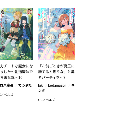
力チートな魔女にな
「お前ごときが魔王に
ました～創造魔法で
勝てると思うな」と勇
ままな異…10
者パーティを…8
ロハ座長
てつぶた
kiki
kodamazon
キ
ンタ
Cノベルズ
GCノベルズ