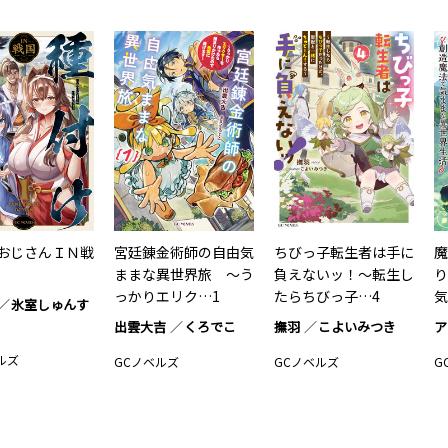
おじさんＩＮ戦
宮廷錬金術師の自由気
ちびっ子転生者は手に
魔
ままな異世界旅 ～う
負えないッ！〜転生し
り
っかりエリク…1
たらちびっ子…4
気
氷室しゅんす
出雲大吉
くろでこ
撫羽
こよいみつき
ア
ルズ
GCノベルズ
GCノベルズ
G