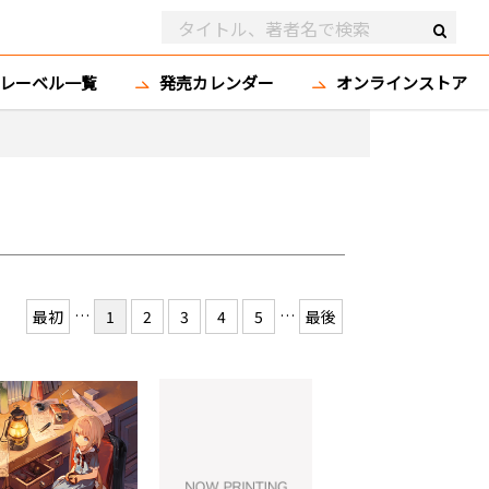
レーベル一覧
発売カレンダー
オンラインストア
…
…
最初
1
2
3
4
5
最後