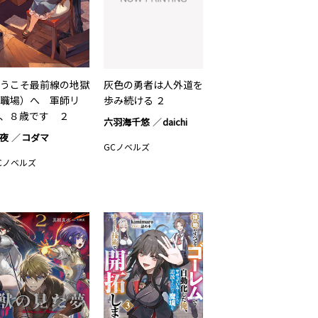
うこそ最前線の地獄
灰色の勇者は人外道を
職場）へ 軍師リ
歩み続ける ２
、８歳です ２
六羽海千悠
daichi
夜
コダマ
GCノベルズ
Cノベルズ