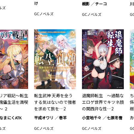
け
槻影
チーコ
川
ルズ
GCノベルズ
GCノベルズ
G
リア戦記～転生
転生武神 天寿を全う
退魔師転生 ～過酷な
ち
傀儡生活を満喫
する気はないので強者
エロゲ世界でキツネ顔
係
～ ２
を求めて旅を…2
の関西弁な性…2
樹
なまにくATK
平成オワリ
巻羊
小宮地千々
七原冬雪
カ
ルズ
GCノベルズ
GCノベルズ
G