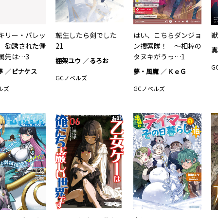
キリー・バレッ
転生したら剣でした
はい、こちらダンジョ
獣
 勧誘された傭
21
ン捜索隊！ ～相棒の
真
属先は…3
タヌキがうっ…1
棚架ユウ
るろお
G
夢
ピナケス
夢・風魔
ＫｅＧ
GCノベルズ
ルズ
GCノベルズ