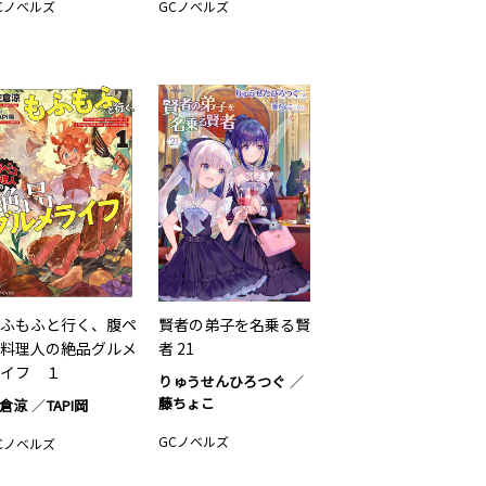
Cノベルズ
GCノベルズ
ふもふと行く、腹ペ
賢者の弟子を名乗る賢
料理人の絶品グルメ
者 21
イフ １
りゅうせんひろつぐ
藤ちょこ
倉涼
TAPI岡
GCノベルズ
Cノベルズ