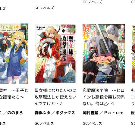
GCノベルズ
G
GCノベルズ
ルズ
竜神 ～王子と
聖女様になりたいのに
恋愛魔法学院 ～ヒロ
も
護な護衛たち～
攻撃魔法しか使えない
インも悪役令嬢も関係
コ
んですけと…2
ない。俺は乙…2
ラ
こ
ののまろ
青季ふゆ
ボダックス
岡村豊蔵
Ｐａｒｕｍ
佐
ルズ
GCノベルズ
GCノベルズ
G