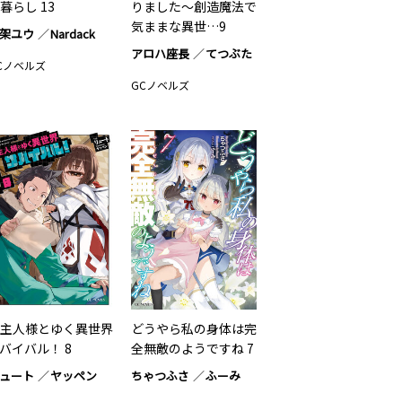
暮らし 13
りました～創造魔法で
気ままな異世…9
架ユウ
Nardack
アロハ座長
てつぶた
Cノベルズ
GCノベルズ
主人様とゆく異世界
どうやら私の身体は完
バイバル！ 8
全無敵のようですね 7
ュート
ヤッペン
ちゃつふさ
ふーみ