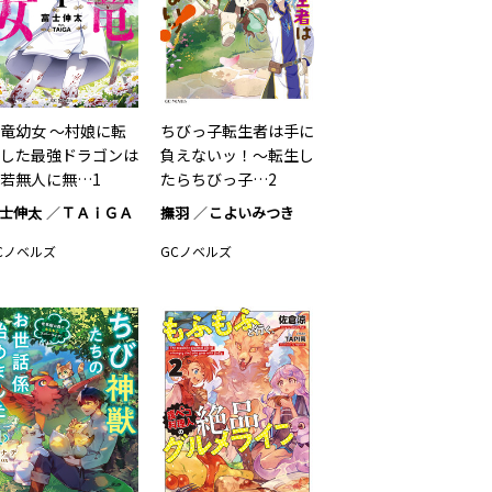
竜幼女 ～村娘に転
ちびっ子転生者は手に
した最強ドラゴンは
負えないッ！〜転生し
若無人に無…1
たらちびっ子…2
士伸太
ＴＡｉＧＡ
撫羽
こよいみつき
Cノベルズ
GCノベルズ