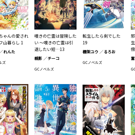
ちゃんの愛され
嘆きの亡霊は冒険した
転生したら剣でした
邪
フ山暮らし 1
い ～嘆きの亡霊は引
19
生
退したい短…13
傍
れんた
棚架ユウ
るろお
槻影
チーコ
富
ルズ
GCノベルズ
GCノベルズ
G