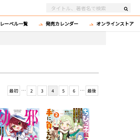
レーベル一覧
発売カレンダー
オンラインストア
…
…
最初
2
3
4
5
6
最後