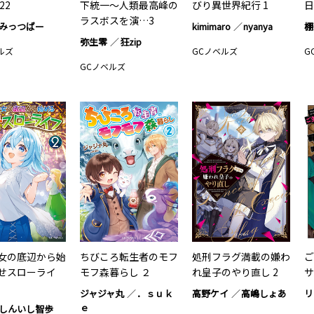
22
下統一〜人類最高峰の
びり異世界紀行 1
日
ラスボスを演…3
みっつばー
kimimaro
nyanya
棚
弥生零
狂zip
ルズ
GCノベルズ
G
GCノベルズ
女の底辺から始
ちびころ転生者のモフ
処刑フラグ満載の嫌わ
ご
せスローライ
モフ森暮らし ２
れ皇子のやり直し 2
サ
ジャジャ丸
．ｓｕｋ
高野ケイ
高嶋しょあ
リ
ｅ
しんいし智歩