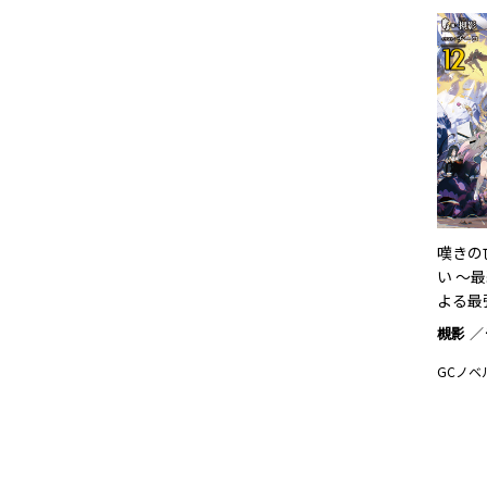
嘆きの
い ～
よる最
槻影
GCノベ