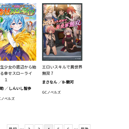
生少女の底辺から始
エロいスキルで異世界
る幸せスローライ
無双 7
 １
まさなん
B-銀河
助
しんいし智歩
GCノベルズ
Cノベルズ
…
…