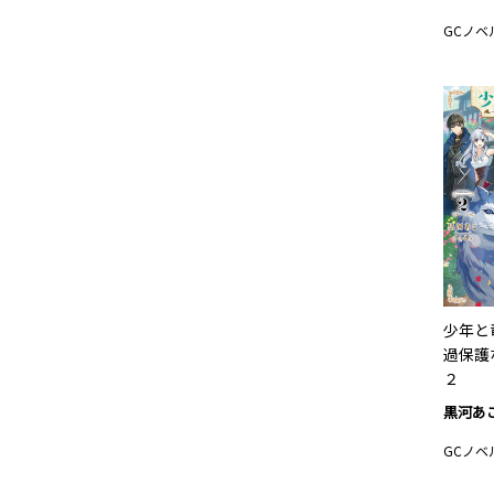
GCノベ
少年と
過保
２
黒河あ
GCノベ