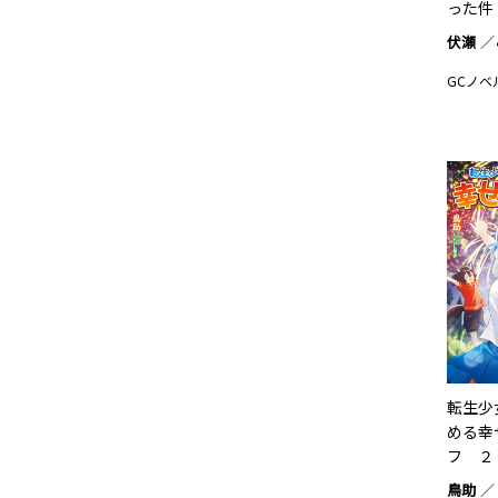
った件 
伏瀬
GCノベ
転生少
める幸
フ ２
鳥助