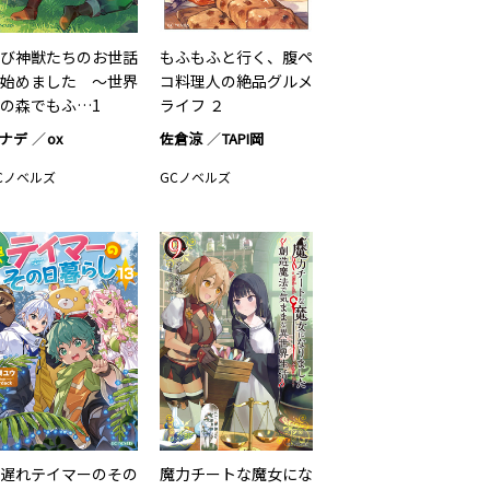
び神獣たちのお世話
もふもふと行く、腹ペ
始めました ～世界
コ料理人の絶品グルメ
の森でもふ…1
ライフ ２
ナデ
ox
佐倉涼
TAPI岡
Cノベルズ
GCノベルズ
遅れテイマーのその
魔力チートな魔女にな