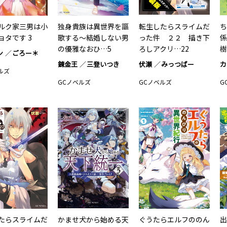
ルク家三男は小
独身貴族は異世界を謳
転生したらスライムだ
ち
ョタです 3
歌する～結婚しない男
った件 ２２ 描き下
係
の優雅なおひ…5
ろしアクリ…22
樹
ン
ごろー＊
錬金王
三登いつき
伏瀬
みっつばー
カ
ルズ
GCノベルズ
GCノベルズ
G
たらスライムだ
かませ犬から始める天
ぐうたらエルフののん
出