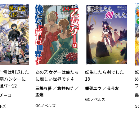
亡霊は引退した
あの乙女ゲーは俺たち
転生したら剣でした
転
最弱ハンターに
に厳しい世界です 4
18
め
強パ…12
フ
三嶋与夢
悠井もげ
棚架ユウ
るろお
孟達
チーコ
鳥
GCノベルズ
GCノベルズ
ルズ
G