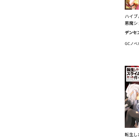
ハイブ
悪魔シ
デンセ
GCノベ
転生し