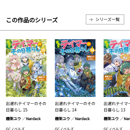
この作品のシリーズ
シリーズ一覧
出遅れテイマーのその
出遅れテイマーのその
出遅れテイマ
日暮らし 15
日暮らし 14
日暮らし 13
棚架ユウ
Nardack
棚架ユウ
Nardack
棚架ユウ
Na
GCノベルズ
GCノベルズ
GCノベルズ