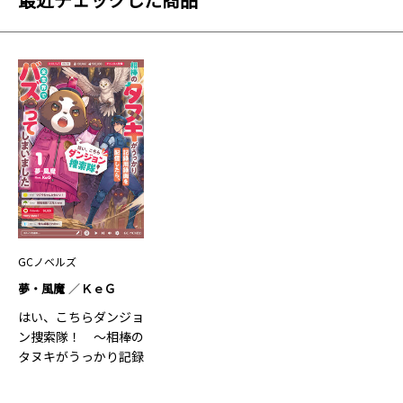
GCノベルズ
夢・風魔
ＫｅＧ
はい、こちらダンジョ
ン捜索隊！ ～相棒の
タヌキがうっかり記録
用録…1