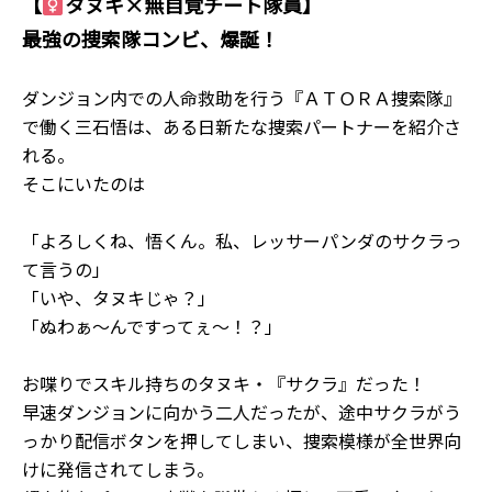
【
タヌキ×無自覚チート隊員】
最強の捜索隊コンビ、爆誕！
ダンジョン内での人命救助を行う『ＡＴＯＲＡ捜索隊』
で働く三石悟は、ある日新たな捜索パートナーを紹介さ
れる。
そこにいたのは――
「よろしくね、悟くん。私、レッサーパンダのサクラっ
て言うの」
「いや、タヌキじゃ？」
「ぬわぁ～んですってぇ～！？」
お喋りでスキル持ちのタヌキ・『サクラ』だった！
早速ダンジョンに向かう二人だったが、途中サクラがう
っかり配信ボタンを押してしまい、捜索模様が全世界向
けに発信されてしまう。