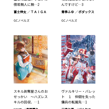
傍若無人に無…2
んですけど…3
富士伸太
ＴＡｉＧＡ
青季ふゆ
ボダックス
GCノベルズ
GCノベルズ
スキル剥奪屋さんのお
ヴァルキリー・バレッ
せっかい ～ハズレス
ト １ 仲間を失った
キルの回収、…1
傭兵の転属先…1