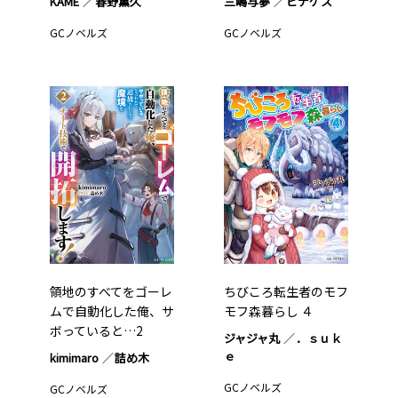
KAME
春野薫久
三嶋与夢
ピナケス
GCノベルズ
GCノベルズ
領地のすべてをゴーレ
ちびころ転生者のモフ
ムで自動化した俺、サ
モフ森暮らし ４
ボっていると…2
ジャジャ丸
．ｓｕｋ
ｅ
kimimaro
詰め木
GCノベルズ
GCノベルズ