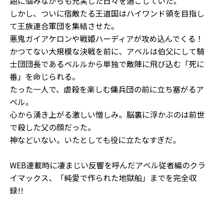
題に悩みながらも充実した日々を過ごしていた。
しかし、ついに宿敵たる王道国はハイワンド領を目指し
て王族連合軍団を集結させた。
悪鬼ガイアケロンや戦姫ハーディアが攻め込んでくる！
かつてない大規模な決戦を前に、アベルは伯父にして騎
士団団長であるベルルから単独で敵陣に飛び込む「死に
番」を命じられる。
たった一人で、虐殺を楽しむ傭兵団の前に立ち塞がるア
ベル。
心から湧き上がる激しい憎しみ。脳裏に浮かぶのは前世
で殺した父の顔だった。
神などいない。いたとしても役に立たなすぎだ。
WEB連載時に凄まじい反響を呼んだアベル従者編のクラ
イマックス、「純愛で作られた地獄船」までを完全収
録!!