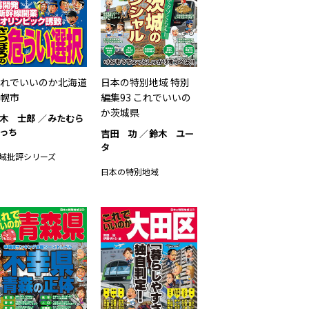
れでいいのか北海道
日本の特別地域 特別
幌市
編集93 これでいいの
か茨城県
木 士郎
みたむら
っち
吉田 功
鈴木 ユー
タ
域批評シリーズ
日本の特別地域