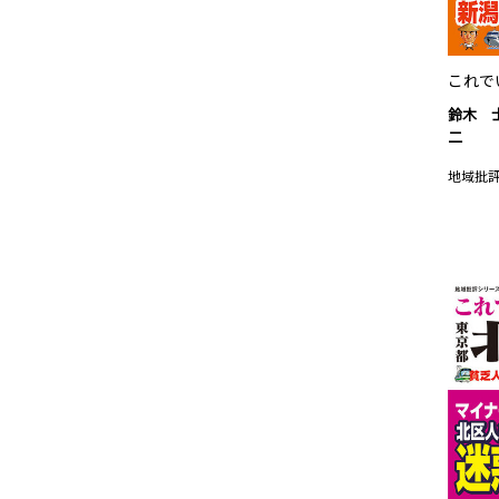
これで
鈴木 
二
地域批