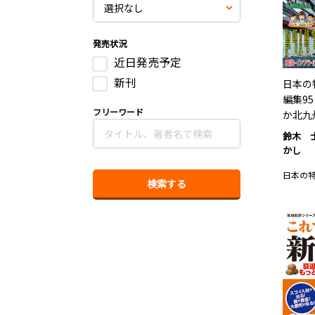
発売状況
近日発売予定
新刊
日本の
編集9
フリーワード
か北九
鈴木 
かし
日本の