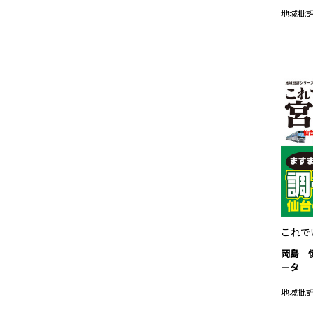
地域批
これで
岡島 
ータ
地域批