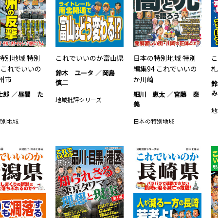
特別地域 特別
これでいいのか富山県
日本の特別地域 特別
こ
5 これでいいの
編集94 これでいいの
札
鈴木 ユータ
岡島
州市
か川崎
慎二
鈴
み
士郎
昼間 た
細川 恵太
宮藤 泰
地域批評シリーズ
美
地
特別地域
日本の特別地域