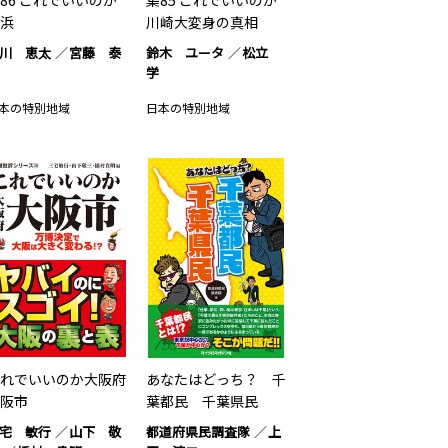
86 これでいいのか
集85 これでいいのか
浜
川崎大変身の真相
川 恵太
宮藤 泰
鈴木 ユータ
松立
学
本の特別地域
日本の特別地域
れでいいのか大阪府
あなたはどっち？ 千
阪市
葉都民 千葉県民
宅 敏行
山下 敬
都道府県民調査隊
上