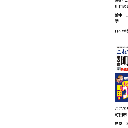
集87
川口の
鈴木 
学
日本の
これで
町田市
諸友 