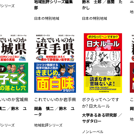
三
地域批評シリーズ編集
鈴木 士郎
昼間 た
評シリーズ
部
かし
地
日本の特別地域
日本の特別地域
いいのか宮城県
これでいいのか岩手県
ボクらってヘンです
こ
か? 日大ルール
慎二
鈴木 ユ
岡島 慎二
鈴木 ユ
岡
ータ
大学あるある研究部
地
サダタロー
評シリーズ
地域批評シリーズ
ノンレーベル