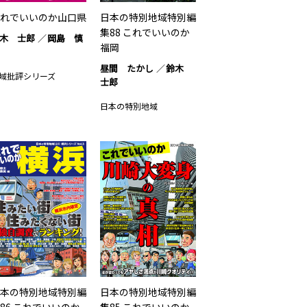
れでいいのか山口県
日本の特別地域特別編
集88 これでいいのか
木 士郎
岡島 慎
福岡
昼間 たかし
鈴木
域批評シリーズ
士郎
日本の特別地域
本の特別地域特別編
日本の特別地域特別編