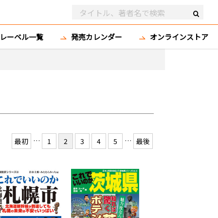
レーベル一覧
発売カレンダー
オンラインストア
…
…
最初
1
2
3
4
5
最後