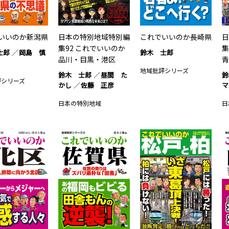
いいのか新潟県
日本の特別地域特別編
これでいいのか長崎県
日
集92 これでいいのか
集
士郎
岡島 慎
鈴木 士郎
品川・目黒・港区
青
地域批評シリーズ
鈴木 士郎
昼間 た
鈴
評シリーズ
かし
佐藤 正彦
マ
日本の特別地域
日