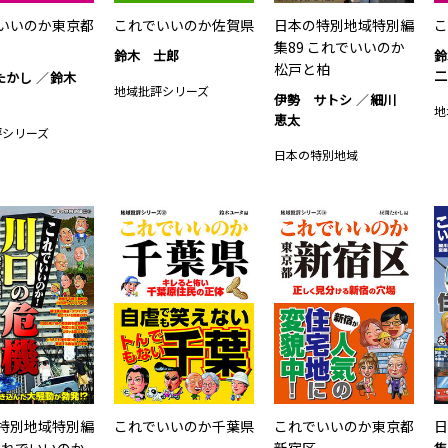
いいのか東京都
これでいいのか佐賀県
日本の特別地域特別編
こ
集89 これでいいのか
鈴木 士郎
鈴
松戸と柏
二
たかし
鈴木
地域批評シリーズ
伊勢 サトシ
細川
地
恵太
評シリーズ
日本の特別地域
特別地域特別編
これでいいのか千葉県
これでいいのか東京都
日