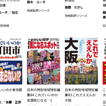
 これでいいのか
新宿区
集
鈴木 ユータ
危機
横
昼間 たかし
地域批評シリーズ
ユータ
松立
細
地域批評シリーズ
美
特別地域
日
いいのか東京都
日本の特別地域特別編
日本の特別地域特別編
こ
集84 これでいいのか
集83 これでええんか
大
全国気になる…1
大阪
大
佐藤 正彦
三