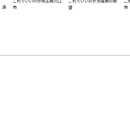
これでいいのか埼玉県川口
これでいいのか茨城県の野
こ
 道
市
望
市