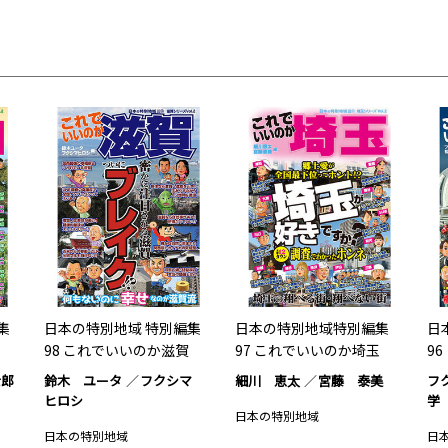
集
日本の特別地域 特別編集
日本の特別地域特別編集
日
98 これでいいのか滋賀
97 これでいいのか埼玉
9
士郎
鈴木 ユータ
フクシマ
細川 恵太
宮藤 泰美
フ
ヒロシ
学
日本の特別地域
日本の特別地域
日