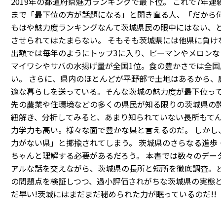
2019年の都道府県魅力ランキングで最下位。 これで7年
まで「最下位の方が話題になる」と開き直る人、「だから何
もはや魅力度ランキングなんて茨城県民の眼中にはない、
させられてはたまらない。 そもそも茨城県には他県に負け
出額では毎年のようにトップ3に入り、ピーマンやメロン
マイワシやサバの水揚げ量が全国1位。食の豊かさでは全国
い。 さらに、県内のほとんどが平野部で土地はあるから、
適な暮らしを送っている。そんな茨城の魅力度が最下位って
先の農業や住環境などの多くの県民が知る限りの茨城県の
紐解き、分析してみると、あまり知られていない長所もて
力学力も高い。様々な面で豊かな県と言えるのだ。 しかし
力がない県」と揶揄されてしまう。 茨城県のさらなる進歩
ちゃんと理解する必要があるだろう。 本書では数々のデー
アルな話を交えながら、茨城県の長所と短所を徹底調査。
の問題点を検証しつつ、過小評価されがちな茨城県の実態と
だ早い!茨城にはまだまだ秘められた力が眠っているのだ!!