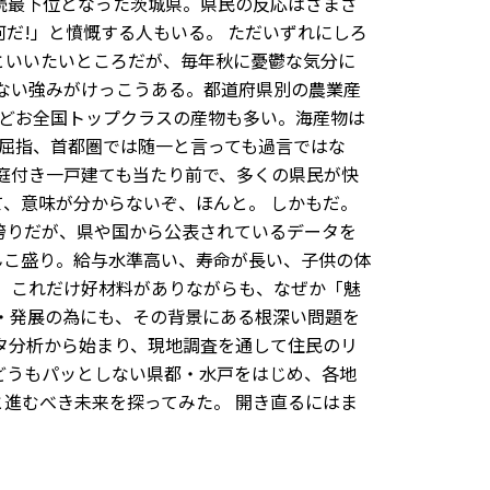
連続最下位となった茨城県。県民の反応はさまざ
だ!」と憤慨する人もいる。 ただいずれにしろ
といいたいところだが、毎年秋に憂鬱な気分に
ない強みがけっこうある。都道府県別の農業産
などお全国トップクラスの産物も多い。海産物は
屈指、首都圏では随一と言っても過言ではな
庭付き一戸建ても当たり前で、多くの県民が快
、意味が分からないぞ、ほんと。 しかもだ。
誇りだが、県や国から公表されているデータを
んこ盛り。給与水準高い、寿命が長い、子供の体
、これだけ好材料がありながらも、なぜか「魅
・発展の為にも、その背景にある根深い問題を
タ分析から始まり、現地調査を通して住民のリ
どうもパッとしない県都・水戸をはじめ、各地
進むべき未来を探ってみた。 開き直るにはま