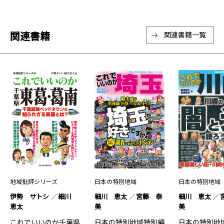
関連書籍
関連書籍一覧
地域批評シリーズ
日本の特別地域
日本の特別地域
伊勢 サトシ
細川
細川 恵太
宮藤 泰
細川 恵太
恵太
美
美
これでいいのか千葉県
日本の特別地域特別編
日本の特別地域