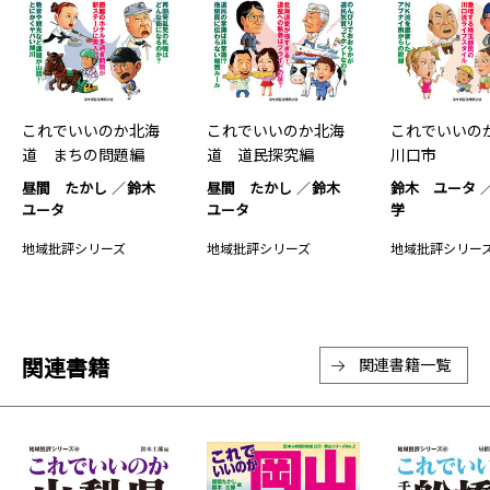
これでいいのか北海
これでいいのか北海
これでいいの
道 まちの問題編
道 道民探究編
川口市
昼間 たかし
鈴木
昼間 たかし
鈴木
鈴木 ユータ
ユータ
ユータ
学
地域批評シリーズ
地域批評シリーズ
地域批評シリー
関連書籍
関連書籍一覧