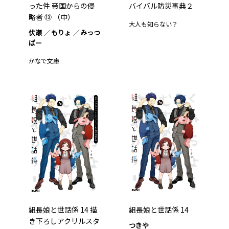
った件 帝国からの侵
バイバル防災事典２
略者 ⑬ （中）
大人も知らない？
伏瀬
もりょ
みっつ
ばー
かなで文庫
組長娘と世話係 14 描
組長娘と世話係 14
き下ろしアクリルスタ
つきや