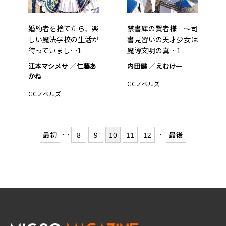
婚約者を捨てたら、楽
禁書庫の賢者様 ～司
しい魔法学校の生活が
書見習いの天才少女は
待っていまし…1
魔導文明の真…1
江本マシメサ
仁藤あ
内田健
えむけー
かね
GCノベルズ
GCノベルズ
…
…
最初
8
9
10
11
12
最後