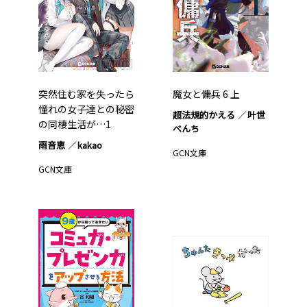
突然住む家を失ったら
魔女と傭兵 6 上
憧れの女子達との秘密
超法規的かえる
叶世
の同棲生活が…1
べんち
雨音恵
kakao
GCN文庫
GCN文庫