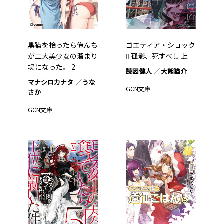
黒猫を拾ったら俺んち
ゴエティア・ショック
が二大美少女の溜まり
Ⅱ 孤影、死すべし 上
場になった。 2
読図健人
大熊猫介
マナシロカナタ
うな
GCN文庫
さか
GCN文庫