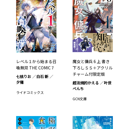
レベル１から始まる召
魔女と傭兵 6 上 書き
喚無双 THE COMIC 7
下ろしＳＳ＋アクリル
チャーム付限定版
七桃りお
白石 新
夕薙
超法規的かえる
叶世
べんち
ライドコミックス
GCN文庫