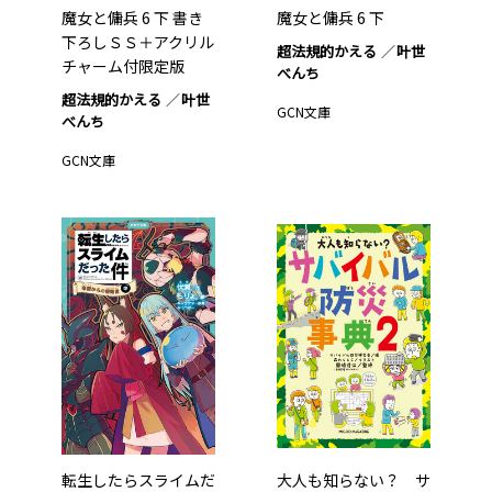
魔女と傭兵 6 下 書き
魔女と傭兵 6 下
下ろしＳＳ＋アクリル
超法規的かえる
叶世
チャーム付限定版
べんち
超法規的かえる
叶世
GCN文庫
べんち
GCN文庫
転生したらスライムだ
大人も知らない？ サ