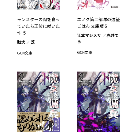
モンスターの肉を食っ
エノク第二部隊の遠征
ていたら王位に就いた
ごはん 文庫版 6
件 ５
江本マシメサ
赤井て
ら
駄犬
芝
GCN文庫
GCN文庫