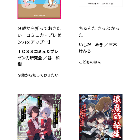
９歳から知っておきた
ちゅんた きっぷ かっ
い コミュ力・プレゼ
た
ン力をアップ…1
いしだ みき
三木
けんじ
ＴＯＳＳコミュ＆プレ
ゼン力研究会
谷 和
こどものほん
樹
９歳から知っておきたい