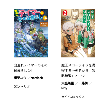
出遅れテイマーのその
魔王スローライフを満
日暮らし 14
喫する～勇者から「攻
略無理」と…２
棚架ユウ
Nardack
大盛無量
一路傍
GCノベルズ
Noy
ライドコミックス