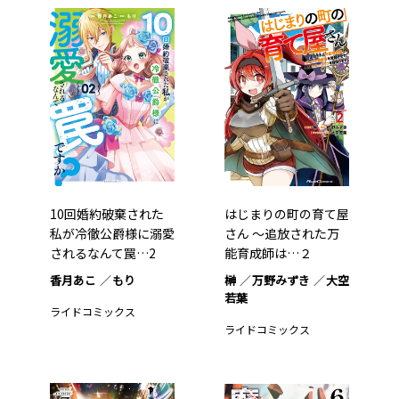
10回婚約破棄された
はじまりの町の育て屋
私が冷徹公爵様に溺愛
さん ～追放された万
されるなんて罠…2
能育成師は…２
香月あこ
もり
榊
万野みずき
大空
若葉
ライドコミックス
ライドコミックス