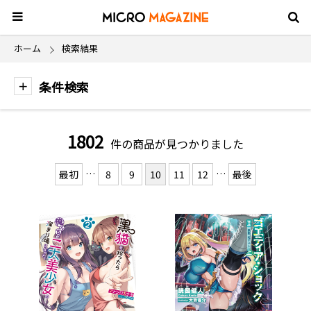
ホーム
検索結果
条件検索
1802
件の商品が見つかりました
…
…
最初
8
9
10
11
12
最後