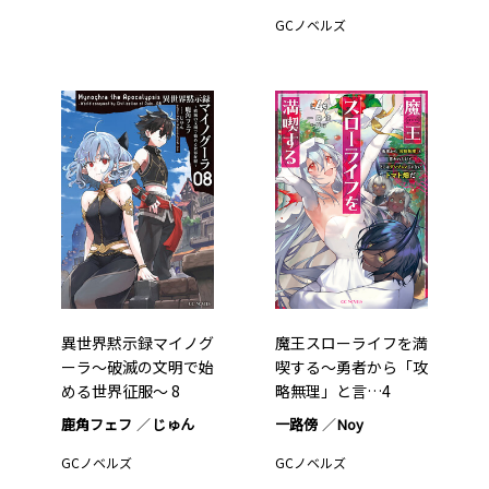
GCノベルズ
異世界黙示録マイノグ
魔王スローライフを満
ーラ～破滅の文明で始
喫する～勇者から「攻
める世界征服～ 8
略無理」と言…4
鹿角フェフ
じゅん
一路傍
Noy
GCノベルズ
GCノベルズ