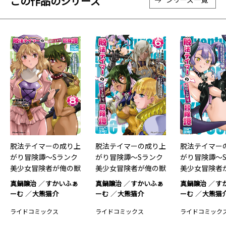
この作品のシリーズ
脱法テイマーの成り上
脱法テイマーの成り上
脱法テイマー
がり冒険譚～Sランク
がり冒険譚～Sランク
がり冒険譚～
美少女冒険者が俺の獣
美少女冒険者が俺の獣
美少女冒険者
魔に…8
魔に…6
魔に…5
真鍋譲治
すかいふぁ
真鍋譲治
すかいふぁ
真鍋譲治
す
ーむ
大熊猫介
ーむ
大熊猫介
ーむ
大熊猫
ライドコミックス
ライドコミックス
ライドコミック