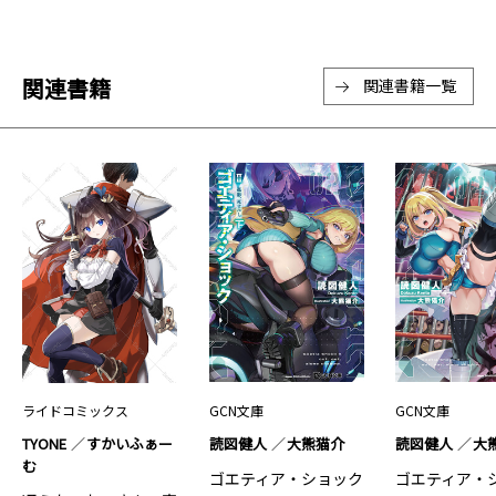
関連書籍
関連書籍一覧
ライドコミックス
GCN文庫
GCN文庫
TYONE
すかいふぁー
読図健人
大熊猫介
読図健人
大
む
ゴエティア・ショック
ゴエティア・