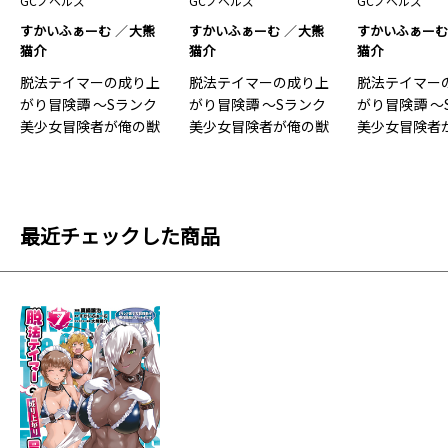
GCノベルズ
GCノベルズ
GCノベルズ
すかいふぁーむ
大熊
すかいふぁーむ
大熊
すかいふぁー
猫介
猫介
猫介
脱法テイマーの成り上
脱法テイマーの成り上
脱法テイマー
がり冒険譚 ～Sランク
がり冒険譚 ～Sランク
がり冒険譚 ～
美少女冒険者が俺の獣
美少女冒険者が俺の獣
美少女冒険者
魔に…3
魔に…2
魔に…1
最近チェックした商品