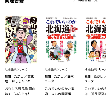
関連書籍
地域批評シリーズ
地域批評シリーズ
地域批評シリー
昼間 たかし
吉原
昼間 たかし
鈴木
昼間 たかし
睦
ほししんいち
ユータ
ユータ
おもしろ県民論 岡山
これでいいのか北海
これでいいの
はすごいんじゃ!
道 まちの問題編
道 道民探究