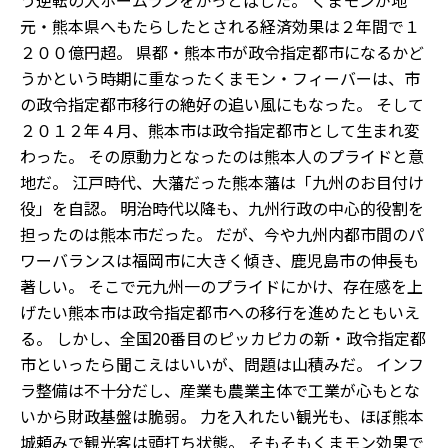
う逆転の大ホームランをかっとばした。 くまモンが地
元・熊本県へもたらしたとされる経済効果は２年間で１
２００億円超。 県都・熊本市が政令指定都市になるかど
うかという時期に重なったくまモン・フィーバーは、市
の政令指定都市移行の絶好の追い風にもなった。 そして
２０１２年４月、熊本市は政令指定都市として生まれ変
わった。 その原動力となったのは熊本人のプライドと意
地だ。 江戸時代、大藩だった熊本藩は「九州のお目付け
役」を自認。 明治時代以降も、九州行政の中心的役割を
担ったのは熊本市だった。 だが、今や九州内都市間のパ
ワーバランスは福岡市に大きく傾き、鹿児島市の伸長も
著しい。 そこで元九州一のプライドにかけ、存在感を上
げたい熊本市は政令指定都市への移行を進めたともいえ
る。 しかし、全国20番目のピッカピカの新・政令指定都
市といったら聞こえはいいが、問題は山積みだ。 インフ
ラ整備は不十分だし、産業も農業主体で工業が心もとな
いから財政基盤は脆弱。 力を入れたい観光も、ほぼ熊本
城頼みで観光客は頭打ち状態。 そもそもくまモン効果で