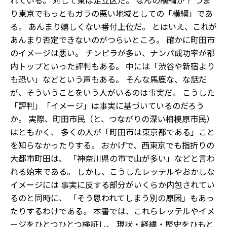
れている。 対して東は足立区だ。 なんの横綱か？ つま
り東京でもっともガラの悪い地域としての「横綱」であ
る。 あんまり嬉しくない番付上位だ。 とはいえ、これが
あんまり否定できないのがつらいところ。 確かに町田市
のイメージは悪い。 チンピラが多い、ナンパ成功率が都
内トップといった評判もある。 中には「渋谷や新宿より
も恐い」などという声もある。 そんな馬鹿な、な話だ
が、そういうことをいう人がいるのは事実だ。 こうした
「評判」「イメージ」は事実に基づいているのだろう
か。 実際、町田市民（と、つながりの深い相模原市民）
はともかく、 多くの人が「町田市は東京都である」こと
を知らなかったりする。 おかげで、西東京でも指折りの
大都市町田は、 「神奈川県の市で山が多い」などと言わ
れる始末である。 しかし、こうしたレッテルやおかしな
イメージには 事実に反する部分がいくらか内包されてい
るのと同時に、 「そう思われてしまう別の原因」もあっ
たりするわけである。 本書では、これらレッテルやイメ
ージをひとつひとつ検証し、 現状・経緯・歴史をひもと