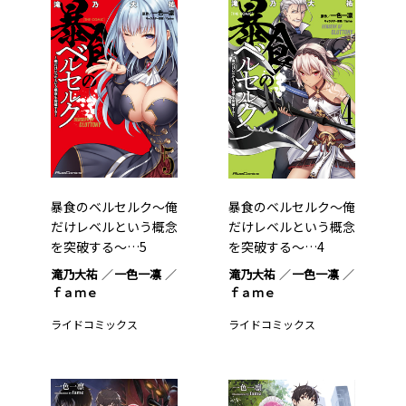
暴食のベルセルク～俺
暴食のベルセルク～俺
だけレベルという概念
だけレベルという概念
を突破する～…5
を突破する～…4
滝乃大祐
一色一凛
滝乃大祐
一色一凛
ｆａｍｅ
ｆａｍｅ
ライドコミックス
ライドコミックス