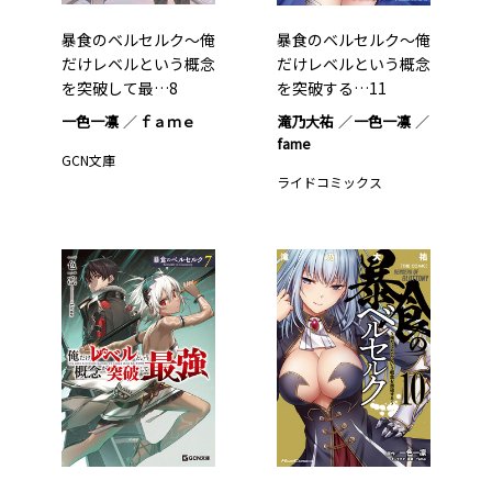
暴食のベルセルク～俺
暴食のベルセルク～俺
だけレベルという概念
だけレベルという概念
を突破して最…8
を突破する…11
一色一凛
ｆａｍｅ
滝乃大祐
一色一凛
fame
GCN文庫
ライドコミックス