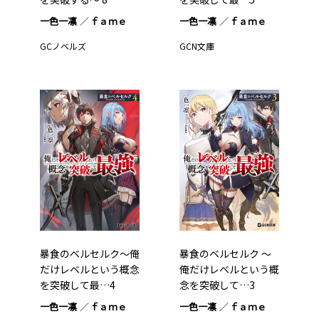
一色一凛
ｆａｍｅ
一色一凛
ｆａｍｅ
GCノベルズ
GCN文庫
暴食のベルセルク～俺
暴食のベルセルク ～
だけレベルという概念
俺だけレベルという概
を突破して最…4
念を突破して…3
一色一凛
ｆａｍｅ
一色一凛
ｆａｍｅ