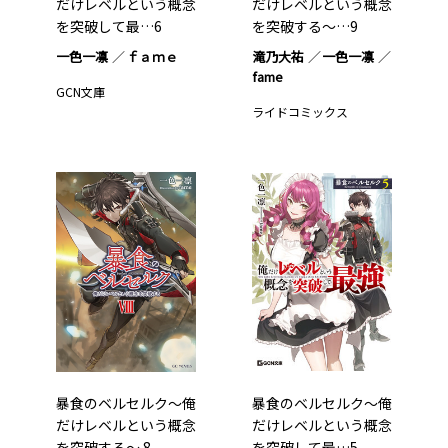
だけレベルという概念
だけレベルという概念
を突破して最…6
を突破する～…9
一色一凛
ｆａｍｅ
滝乃大祐
一色一凛
fame
GCN文庫
ライドコミックス
暴食のベルセルク～俺
暴食のベルセルク～俺
だけレベルという概念
だけレベルという概念
を突破する～ 8
を突破して最…5