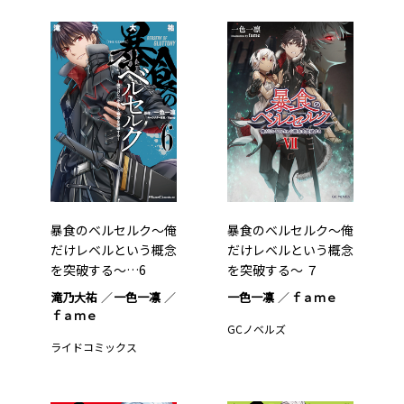
暴食のベルセルク～俺
暴食のベルセルク～俺
だけレベルという概念
だけレベルという概念
を突破する～…6
を突破する～ ７
滝乃大祐
一色一凛
一色一凛
ｆａｍｅ
ｆａｍｅ
GCノベルズ
ライドコミックス