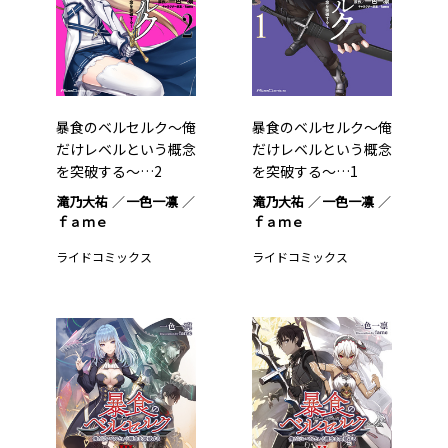
暴食のベルセルク～俺
暴食のベルセルク～俺
だけレベルという概念
だけレベルという概念
を突破する～…2
を突破する～…1
滝乃大祐
一色一凛
滝乃大祐
一色一凛
ｆａｍｅ
ｆａｍｅ
ライドコミックス
ライドコミックス