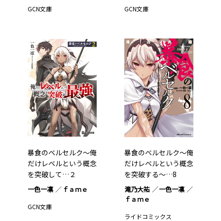
GCN文庫
GCN文庫
暴食のベルセルク～俺
暴食のベルセルク～俺
だけレベルという概念
だけレベルという概念
を突破して…２
を突破する～…8
一色一凛
ｆａｍｅ
滝乃大祐
一色一凛
ｆａｍｅ
GCN文庫
ライドコミックス