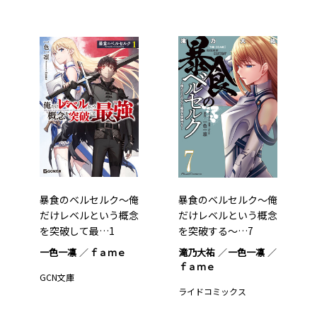
暴食のベルセルク～俺
暴食のベルセルク～俺
だけレベルという概念
だけレベルという概念
を突破して最…1
を突破する～…7
一色一凛
ｆａｍｅ
滝乃大祐
一色一凛
ｆａｍｅ
GCN文庫
ライドコミックス