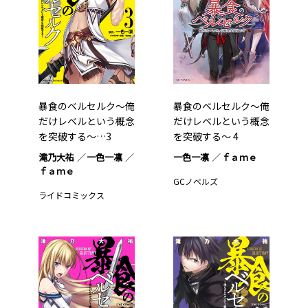
暴食のベルセルク～俺
暴食のベルセルク～俺
だけレベルという概念
だけレベルという概念
を突破する～…3
を突破する～ 4
滝乃大祐
一色一凛
一色一凛
ｆａｍｅ
ｆａｍｅ
GCノベルズ
ライドコミックス