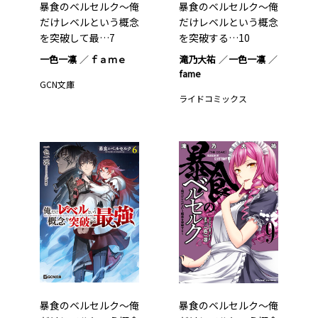
暴食のベルセルク～俺
暴食のベルセルク～俺
だけレベルという概念
だけレベルという概念
を突破して最…7
を突破する…10
一色一凛
ｆａｍｅ
滝乃大祐
一色一凛
fame
GCN文庫
ライドコミックス
暴食のベルセルク～俺
暴食のベルセルク～俺