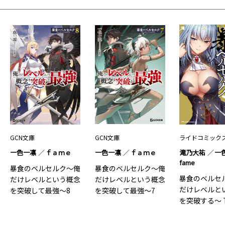
GCN文庫
GCN文庫
ライドコミック
一色一凛
ｆａｍｅ
一色一凛
ｆａｍｅ
滝乃大祐
一
fame
暴食のベルセルク～俺
暴食のベルセルク～俺
暴食のベルセ
だけレベルという概念
だけレベルという概念
だけレベルと
を突破して最強～8
を突破して最強～7
を突破する～ 
COMIC 10