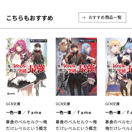
こちらもおすすめ
おすすめ商品一覧
GCN文庫
GCN文庫
GCN文庫
一色一凛
ｆａｍｅ
一色一凛
ｆａｍｅ
一色一凛
ｆ
暴食のベルセルク～俺
暴食のベルセルク～俺
暴食のベルセル
だけレベルという概念
だけレベルという概念
俺だけレベル