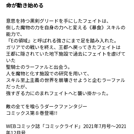
命が動き始める――
意思を持つ黒剣グリードを手にしたフェイトは、
倒した魔物の力を自身の力へと変える《暴食》スキルの
能力で、
『Eの領域』と呼ばれる強さにまで足を踏み入れた。
ガリアでの戦いを終え、王都へ戻ってきたフェイトは
王都に隠されていた地下施設で過去にフェイトを虐げて
いた
聖騎士のラーファルと出会う。
人を魔物と化す施設での研究を用いて、
スキル至上主義の世界を崩壊させようと企むラーファル
だったが、
強すぎる力にのまれフェイトへと襲い掛かった。
敵の全てを喰らうダークファンタジー
コミックス第８巻登場!!
WEBコミック誌「コミックライド」2021年7月号～2021
年12月号