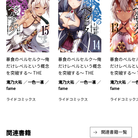
暴食のベルセルク～俺
暴食のベルセルク～俺
暴食のベルセ
だけレベルという概念
だけレベルという概念
だけレベルと
を突破する～ THE
を突破する～ THE
を突破する～ 
COMIC 15
COMIC 14
COMIC 13
滝乃大祐
一色一凛
滝乃大祐
一色一凛
滝乃大祐
一
fame
fame
fame
ライドコミックス
ライドコミックス
ライドコミック
関連書籍
関連書籍一覧