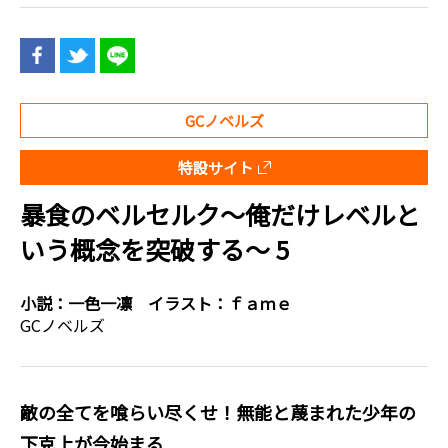
GCノベルズ
特設サイト
暴食のベルセルク～俺だけレベルと
いう概念を突破する～ 5
小説：
一色一凛
イラスト：
ｆａｍｅ
GCノベルズ
敵の全てを喰らい尽くせ！無能と蔑まれた少年の
下克上が今始まる――