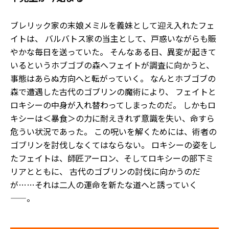
ブレリック家の末娘メミルを義妹として迎え入れたフェ
イトは、 バルバトス家の当主として、戸惑いながらも賑
やかな毎日を送っていた。 そんなある日、異変が起きて
いるというホブゴブの森へフェイトが調査に向かうと、
事態はあらぬ方向へと転がっていく。 なんとホブゴブの
森で遭遇した古代のゴブリンの魔術により、 フェイトと
ロキシーの中身が入れ替わってしまったのだ。 しかもロ
キシーは＜暴食＞の力に耐えきれず意識を失い、命すら
危うい状況であった。 この呪いを解くためには、術者の
ゴブリンを討伐しなくてはならない。 ロキシーの姿をし
たフェイトは、師匠アーロン、そしてロキシーの部下ミ
リアとともに、 古代のゴブリンの討伐に向かうのだ
が……それは二人の運命を新たな道へと誘っていく
――。