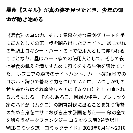
暴食《スキル》が真の姿を見せたとき、少年の運
命が動き始める――
《暴食》の真の力、そして意思を持つ黒剣グリードを手
に武人としての第一歩を踏み出したフェイト。 あこがれ
の聖騎士ロキシー・ハートの下で使用人として雇われる
こととなり、昼はハート家での使用人として、そして夜
は暴食の飢えを満たすために狩りをする生活を続けてい
た。 ホブゴブの森でのナイトハント、ハート家領地での
コボルト狩りで着々と力をつけていく中、いつしか街の
武人達からはぐれ魔物リッチの【ムクロ】として噂され
るようになる。 そんなある日、因縁の相手、ブレリック
家のハドが【ムクロ】の調査討伐に出ることを知り復讐
のため自身をエサにおびき出す計画を考え―― 敵の全て
を喰らうダークファンタジー コミックス第2巻登場!!
WEBコミック誌「コミックライド」2018年8月号～2018