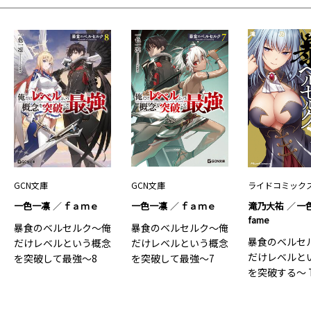
GCN文庫
GCN文庫
ライドコミック
一色一凛
ｆａｍｅ
一色一凛
ｆａｍｅ
滝乃大祐
一
fame
暴食のベルセルク～俺
暴食のベルセルク～俺
暴食のベルセ
だけレベルという概念
だけレベルという概念
だけレベルと
を突破して最強～8
を突破して最強～7
を突破する～ 
COMIC 10