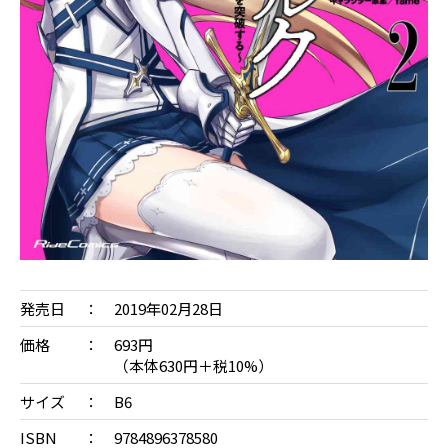
発売日
2019年02月28日
価格
693円
（本体630円＋税10%）
サイズ
B6
ISBN
9784896378580