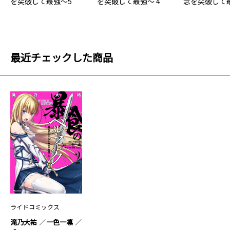
を突破して最強～5
を突破して最強～ 4
念を突破して最
最近チェックした商品
ライドコミックス
滝乃大祐
一色一凛