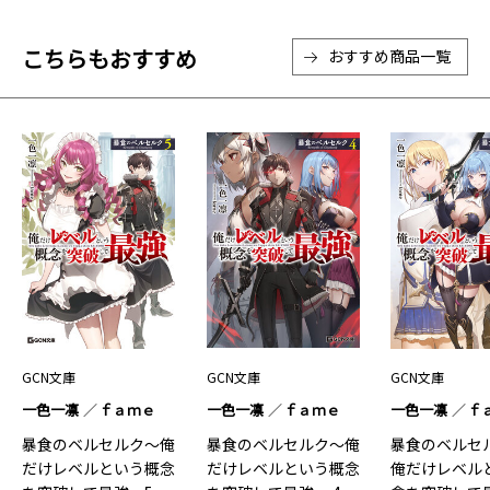
こちらもおすすめ
おすすめ商品一覧
GCN文庫
GCN文庫
GCN文庫
一色一凛
ｆａｍｅ
一色一凛
ｆａｍｅ
一色一凛
ｆ
暴食のベルセルク～俺
暴食のベルセルク～俺
暴食のベルセル
だけレベルという概念
だけレベルという概念
俺だけレベル