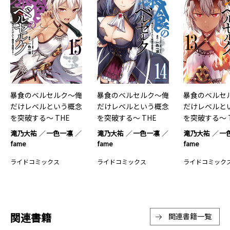
暴食のベルセルク～俺
暴食のベルセルク～俺
暴食のベルセ
だけレベルという概念
だけレベルという概念
だけレベルと
を突破する～ THE
を突破する～ THE
を突破する～ 
COMIC 15
COMIC 14
COMIC 13
滝乃大祐
一色一凛
滝乃大祐
一色一凛
滝乃大祐
一
fame
fame
fame
ライドコミックス
ライドコミックス
ライドコミック
関連書籍
関連書籍一覧