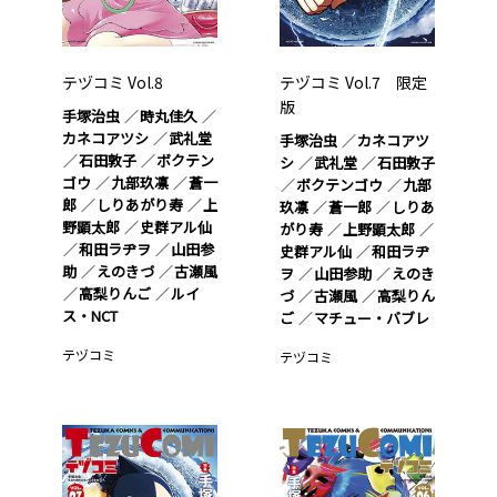
テヅコミ Vol.8
テヅコミ Vol.7 限定
版
手塚治虫
時丸佳久
カネコアツシ
武礼堂
手塚治虫
カネコアツ
石田敦子
ボクテン
シ
武礼堂
石田敦子
ゴウ
九部玖凛
蒼一
ボクテンゴウ
九部
郎
しりあがり寿
上
玖凛
蒼一郎
しりあ
野顕太郎
史群アル仙
がり寿
上野顕太郎
和田ラヂヲ
山田参
史群アル仙
和田ラヂ
助
えのきづ
古瀬風
ヲ
山田参助
えのき
高梨りんご
ルイ
づ
古瀬風
高梨りん
ス・NCT
ご
マチュー・バブレ
テヅコミ
テヅコミ