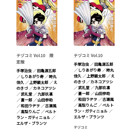
テヅコミ Vol.10 限
テヅコミ Vol.10
定版
手塚治虫
田亀源五郎
しりあがり寿
時丸
手塚治虫
田亀源五郎
佳久
上野顕太郎
え
しりあがり寿
時丸
のきづ
カネコアツシ
佳久
上野顕太郎
え
武礼堂
九部玖凛
のきづ
カネコアツシ
蒼一郎
山田参助
武礼堂
九部玖凛
和田ラヂヲ
古瀬風
蒼一郎
山田参助
高梨りんご
ベルト
和田ラヂヲ
古瀬風
ラン・ガティニョル
高梨りんご
ベルト
エルザ・ブランツ
ラン・ガティニョル
エルザ・ブランツ
テヅコミ