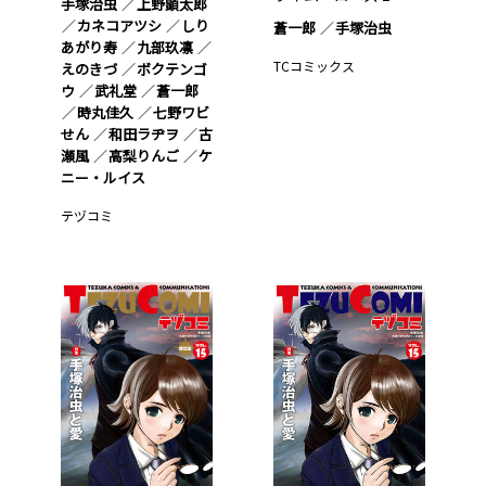
手塚治虫
上野顕太郎
カネコアツシ
しり
蒼一郎
手塚治虫
あがり寿
九部玖凛
TCコミックス
えのきづ
ボクテンゴ
ウ
武礼堂
蒼一郎
時丸佳久
七野ワビ
せん
和田ラヂヲ
古
瀬風
高梨りんご
ケ
ニー・ルイス
テヅコミ