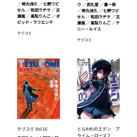
時丸佳久
七野ワビ
ウ
武礼堂
蒼一郎
せん
和田ラヂヲ
古
時丸佳久
七野ワビ
瀬風
高梨りんご
ダ
せん
和田ラヂヲ
古
ビッド・ラフエンテ
瀬風
高梨りんご
ケ
ニー・ルイス
テヅコミ
テヅコミ
テヅコミ Vol.16
とらわれのエデン プ
ライム・ローズ 2