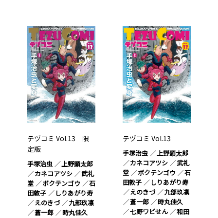
テヅコミ Vol.13 限
テヅコミ Vol.13
定版
手塚治虫
上野顕太郎
カネコアツシ
武礼
手塚治虫
上野顕太郎
堂
ボクテンゴウ
石
カネコアツシ
武礼
田敦子
しりあがり寿
堂
ボクテンゴウ
石
えのきづ
九部玖凛
田敦子
しりあがり寿
蒼一郎
時丸佳久
えのきづ
九部玖凛
七野ワビせん
和田
蒼一郎
時丸佳久