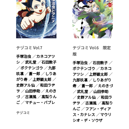
テヅコミ Vol.7
テヅコミ Vol.6 限定
版
手塚治虫
カネコアツ
シ
武礼堂
石田敦子
手塚治虫
石田敦子
ボクテンゴウ
九部
ボクテンゴウ
カネコ
玖凛
蒼一郎
しりあ
アツシ
上野顕太郎
がり寿
上野顕太郎
九部玖凛
しりあがり
史群アル仙
和田ラヂ
寿
蒼一郎
えのきづ
ヲ
山田参助
えのき
武礼堂
山田参助
づ
古瀬風
高梨りん
史群アル仙
和田ラ
ご
マチュー・バブレ
ヂヲ
古瀬風
高梨り
んご
フアン・ディア
テヅコミ
ス・カナレス
マウリ
シオ・デ・ソウザ