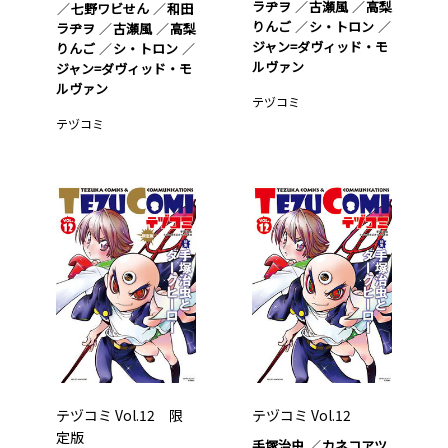
ラヂヲ
古瀬風
高梨
七野ワビせん
和田
りんご
シ・トロン
ラヂヲ
古瀬風
高梨
ジャン=ダヴィッド・モ
りんご
シ・トロン
ルヴァン
ジャン=ダヴィッド・モ
ルヴァン
テヅコミ
テヅコミ
テヅコミ Vol.12 限
テヅコミ Vol.12
定版
手塚治虫
カネコアツ