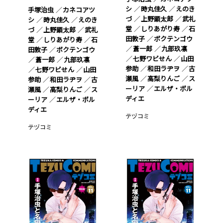
シ
時丸佳久
えのき
手塚治虫
カネコアツ
づ
上野顕太郎
武礼
シ
時丸佳久
えのき
堂
しりあがり寿
石
づ
上野顕太郎
武礼
田敦子
ボクテンゴウ
堂
しりあがり寿
石
蒼一郎
九部玖凛
田敦子
ボクテンゴウ
七野ワビせん
山田
蒼一郎
九部玖凛
参助
和田ラヂヲ
古
七野ワビせん
山田
瀬風
高梨りんご
ス
参助
和田ラヂヲ
古
ーリア
エルザ・ボル
瀬風
高梨りんご
ス
ディエ
ーリア
エルザ・ボル
ディエ
テヅコミ
テヅコミ