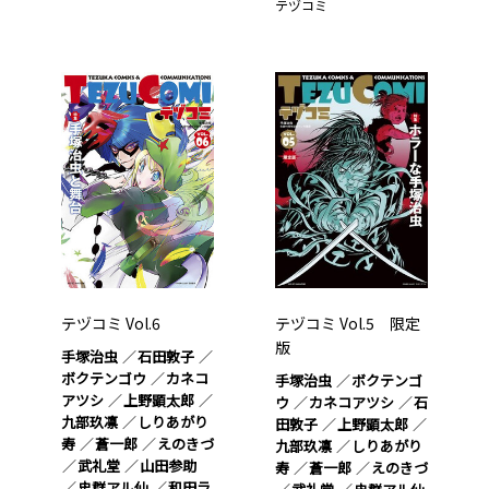
テヅコミ
テヅコミ Vol.6
テヅコミ Vol.5 限定
版
手塚治虫
石田敦子
ボクテンゴウ
カネコ
手塚治虫
ボクテンゴ
アツシ
上野顕太郎
ウ
カネコアツシ
石
九部玖凛
しりあがり
田敦子
上野顕太郎
寿
蒼一郎
えのきづ
九部玖凛
しりあがり
武礼堂
山田参助
寿
蒼一郎
えのきづ
史群アル仙
和田ラ