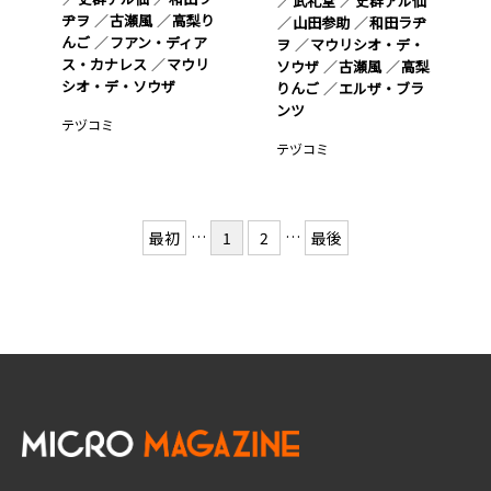
武礼堂
史群アル仙
ヂヲ
古瀬風
高梨り
山田参助
和田ラヂ
んご
フアン・ディア
ヲ
マウリシオ・デ・
ス・カナレス
マウリ
ソウザ
古瀬風
高梨
シオ・デ・ソウザ
りんご
エルザ・ブラ
ンツ
テヅコミ
テヅコミ
…
…
最初
1
2
最後