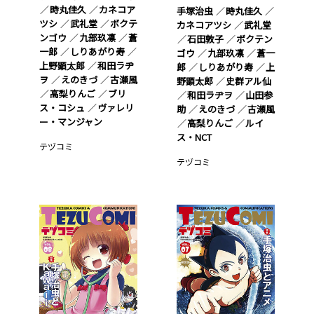
時丸佳久
カネコア
手塚治虫
時丸佳久
ツシ
武礼堂
ボクテ
カネコアツシ
武礼堂
ンゴウ
九部玖凛
蒼
石田敦子
ボクテン
一郎
しりあがり寿
ゴウ
九部玖凛
蒼一
上野顕太郎
和田ラヂ
郎
しりあがり寿
上
ヲ
えのきづ
古瀬風
野顕太郎
史群アル仙
高梨りんご
ブリ
和田ラヂヲ
山田参
ス・コシュ
ヴァレリ
助
えのきづ
古瀬風
ー・マンジャン
高梨りんご
ルイ
ス・NCT
テヅコミ
テヅコミ