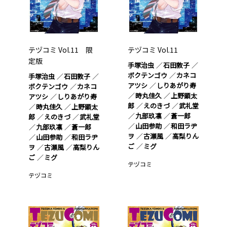
テヅコミ Vol.11 限
テヅコミ Vol.11
定版
手塚治虫
石田敦子
ボクテンゴウ
カネコ
手塚治虫
石田敦子
アツシ
しりあがり寿
ボクテンゴウ
カネコ
時丸佳久
上野顕太
アツシ
しりあがり寿
郎
えのきづ
武礼堂
時丸佳久
上野顕太
九部玖凛
蒼一郎
郎
えのきづ
武礼堂
山田参助
和田ラヂ
九部玖凛
蒼一郎
ヲ
古瀬風
高梨りん
山田参助
和田ラヂ
ご
ミグ
ヲ
古瀬風
高梨りん
ご
ミグ
テヅコミ
テヅコミ