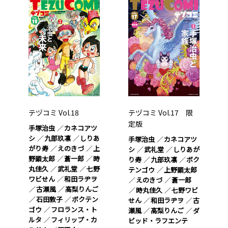
テヅコミ Vol.18
テヅコミ Vol.17 限
定版
手塚治虫
カネコアツ
シ
九部玖凛
しりあ
手塚治虫
カネコアツ
がり寿
えのきづ
上
シ
武礼堂
しりあが
野顕太郎
蒼一郎
時
り寿
九部玖凛
ボク
丸佳久
武礼堂
七野
テンゴウ
上野顕太郎
ワビせん
和田ラヂヲ
えのきづ
蒼一郎
古瀬風
高梨りんご
時丸佳久
七野ワビ
石田敦子
ボクテン
せん
和田ラヂヲ
古
ゴウ
フロランス・ト
瀬風
高梨りんご
ダ
ルタ
フィリップ・カ
ビッド・ラフエンテ