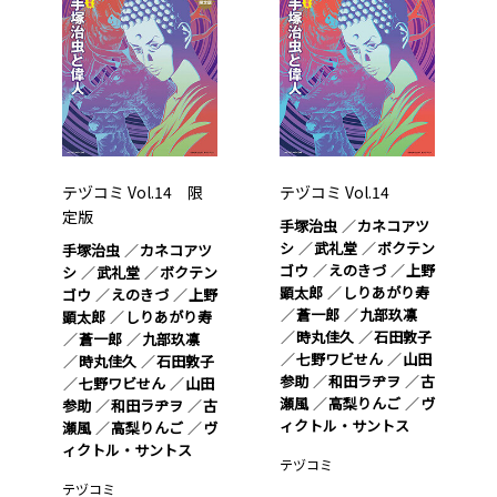
テヅコミ Vol.14 限
テヅコミ Vol.14
定版
手塚治虫
カネコアツ
シ
武礼堂
ボクテン
手塚治虫
カネコアツ
ゴウ
えのきづ
上野
シ
武礼堂
ボクテン
顕太郎
しりあがり寿
ゴウ
えのきづ
上野
蒼一郎
九部玖凛
顕太郎
しりあがり寿
時丸佳久
石田敦子
蒼一郎
九部玖凛
七野ワビせん
山田
時丸佳久
石田敦子
参助
和田ラヂヲ
古
七野ワビせん
山田
瀬風
高梨りんご
ヴ
参助
和田ラヂヲ
古
ィクトル・サントス
瀬風
高梨りんご
ヴ
ィクトル・サントス
テヅコミ
テヅコミ