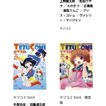
上野顕太郎
和田ラヂ
ヲ
えのきづ
古瀬風
高梨りんご
ブリ
ス・コシュ
ヴァレリ
ー・マンジャン
テヅコミ
テヅコミ Vol.9
テヅコミ Vol.8 限定
版
手塚治虫
田亀源五郎