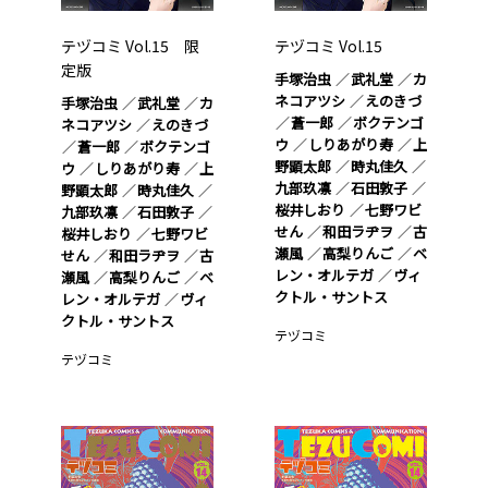
テヅコミ Vol.15 限
テヅコミ Vol.15
定版
手塚治虫
武礼堂
カ
ネコアツシ
えのきづ
手塚治虫
武礼堂
カ
蒼一郎
ボクテンゴ
ネコアツシ
えのきづ
ウ
しりあがり寿
上
蒼一郎
ボクテンゴ
野顕太郎
時丸佳久
ウ
しりあがり寿
上
九部玖凛
石田敦子
野顕太郎
時丸佳久
桜井しおり
七野ワビ
九部玖凛
石田敦子
せん
和田ラヂヲ
古
桜井しおり
七野ワビ
瀬風
高梨りんご
ベ
せん
和田ラヂヲ
古
レン・オルテガ
ヴィ
瀬風
高梨りんご
ベ
クトル・サントス
レン・オルテガ
ヴィ
クトル・サントス
テヅコミ
テヅコミ