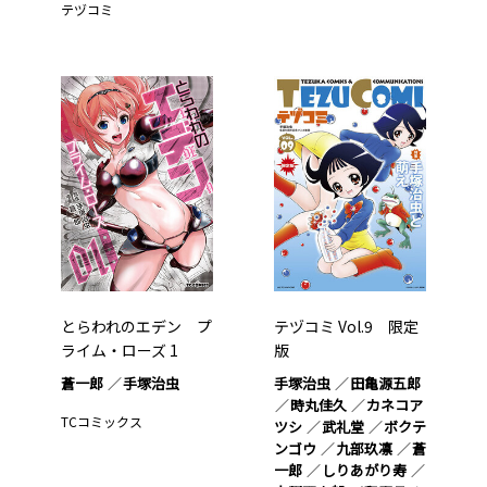
テヅコミ
とらわれのエデン プ
テヅコミ Vol.9 限定
ライム・ローズ 1
版
蒼一郎
手塚治虫
手塚治虫
田亀源五郎
時丸佳久
カネコア
TCコミックス
ツシ
武礼堂
ボクテ
ンゴウ
九部玖凛
蒼
一郎
しりあがり寿