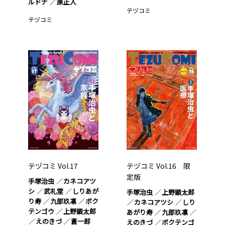
ルドナ
原正人
テヅコミ
テヅコミ
テヅコミ Vol.17
テヅコミ Vol.16 限
定版
手塚治虫
カネコアツ
シ
武礼堂
しりあが
手塚治虫
上野顕太郎
り寿
九部玖凛
ボク
カネコアツシ
しり
テンゴウ
上野顕太郎
あがり寿
九部玖凛
えのきづ
蒼一郎
えのきづ
ボクテンゴ