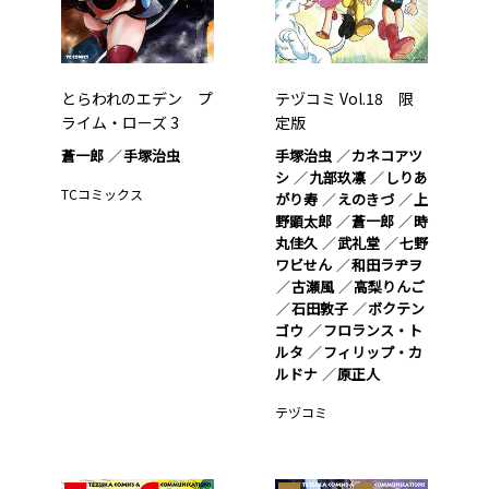
とらわれのエデン プ
テヅコミ Vol.18 限
ライム・ローズ 3
定版
蒼一郎
手塚治虫
手塚治虫
カネコアツ
シ
九部玖凛
しりあ
TCコミックス
がり寿
えのきづ
上
野顕太郎
蒼一郎
時
丸佳久
武礼堂
七野
ワビせん
和田ラヂヲ
古瀬風
高梨りんご
石田敦子
ボクテン
ゴウ
フロランス・ト
ルタ
フィリップ・カ
ルドナ
原正人
テヅコミ