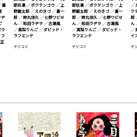
蒼
部玖凛
ボクテンゴウ
上
部玖凛
ボクテンゴウ
上
堂
野顕太郎
えのきづ
蒼一
野顕太郎
えのきづ
蒼一
ク
ラヂ
郎
時丸佳久
七野ワビせ
郎
時丸佳久
七野ワビせ
郎
ご
ん
和田ラヂヲ
古瀬風
ん
和田ラヂヲ
古瀬風
ん
ゴウ
高梨りんご
ダビッド・
高梨りんご
ダビッド・
フ
ラフエンテ
ラフエンテ
イ
原正
テヅコミ
テヅコミ
テ