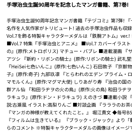
手塚治虫生誕90周年を記念したマンガ書籍、第7巻!
手塚治虫生誕90周年記念マンガ書籍『テヅコミ』第7弾! 
名作を人気作家がトリビュート! 過去の手塚治虫作品も収録!
Vol.7を飾る特製キャラクターメダルは「鉄腕アトム」ver.!
■Vol.7 特集『手塚治虫とアニメ』 ■Vol.7 カバーイラスト
の』(原作:メトロポリス) マチュー・バブレ ■連載漫画 『
アツシ 『新約・リボンの騎士』(原作:リボンの騎士) 武礼
『HeiSei七色いんこ』(原作:七色いんこ) 石田敦子 『京獣
子』(原作:奇子) 九部玖凛 『とらわれのエデン プライム・ロ
マモルくん』(原作:マグマ大使) しりあがり寿 『治虫の国
群アル仙 『和田ラヂヲの火の鳥』(原作:火の鳥) 和田ラヂ
ラキュラ』(原作:ドン・ドラキュラ) えのきづ ■連載小説 
説:古瀬風 イラスト:高梨りんご ■対談企画 『ラララのお茶
『マンガの神様が教えてくれたこと。』 堀江貴文 ◆毎号B
『フィルムは生きている』 『ブラック・ジャック』より「
らのコメント ※特製キャラクターメダルの画像はイメージ