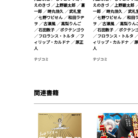
えのきづ
上野顕太郎
蒼
えのきづ
上野顕太郎
一郎
時丸佳久
武礼堂
一郎
時丸佳久
武礼
七野ワビせん
和田ラヂ
七野ワビせん
和田
ヲ
古瀬風
高梨りんご
ヲ
古瀬風
高梨りん
石田敦子
ボクテンゴウ
石田敦子
ボクテン
フロランス・トルタ
フ
フロランス・トルタ
ィリップ・カルドナ
原正
ィリップ・カルドナ
人
人
テヅコミ
テヅコミ
関連書籍