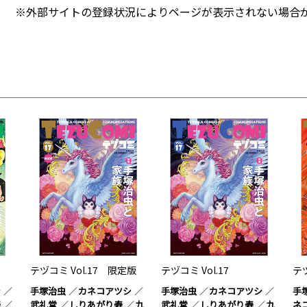
※外部サイトの登録状況によりページが表示されない場合
テヅコミ Vol.17 限定版
テヅコミ Vol.17
テヅ
シ
手塚治虫
カネコアツシ
手塚治虫
カネコアツシ
手
寿
武礼堂
しりあがり寿
九
武礼堂
しりあがり寿
九
ネ