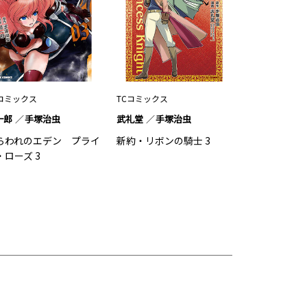
コミックス
TCコミックス
一郎
手塚治虫
武礼堂
手塚治虫
らわれのエデン プライ
新約・リボンの騎士 3
・ローズ 3