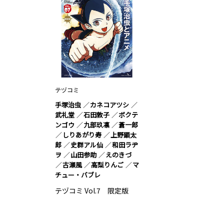
テヅコミ
手塚治虫
カネコアツシ
武礼堂
石田敦子
ボクテ
ンゴウ
九部玖凛
蒼一郎
しりあがり寿
上野顕太
郎
史群アル仙
和田ラヂ
ヲ
山田参助
えのきづ
古瀬風
高梨りんご
マ
チュー・バブレ
テヅコミ Vol.7 限定版