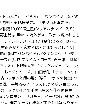
『七色いんこ』『どろろ』『バンパイヤ』などの
 月刊・全18号予定。 「テヅコミ限定版」
 ※限定10,000個生産(シリアルナンバー入り)
 野上武志 ■Vol.7 海外ゲスト作家 『呪われしも
サーチアンドデストロイ』(原作:どろろ) カネコ
堂[村正みかど・宮本ろば・はまむらとしきり]
物語』(原作:バンパイヤ) ボクテンゴウ 『亜夜
ーズ』(原作:プライム・ローズ) 蒼一郎 『懊悩!
のアリス』 上野顕太郎 『グルグルギューン』 史
ヲ 『おヒゲシリーズ』 山田参助 『チョコっとド
『青いリボンと銀の髪』(原作:リボンの騎士) 小
の間』 手塚るみ子 イラスト:つのがい ■コラム
5のビッグサイズで手塚治虫の名作を再掲載!
動けソロモン」 『ガチャボイ一代記』 出版社か
です。 梱包ケース仕様など実物とは異なります