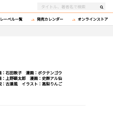
レーベル一覧
発売カレンダー
オンラインストア
画：
石田敦子
漫画：
ボクテンゴウ
画：
上野顕太郎
漫画：
史群アル仙
説：
古瀬風
イラスト：
高梨りんご