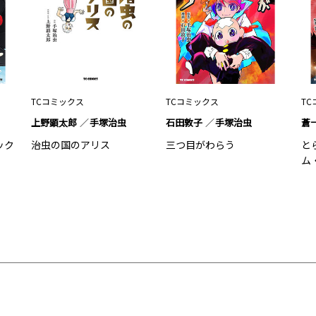
TCコミックス
TCコミックス
TC
上野顕太郎
手塚治虫
石田敦子
手塚治虫
蒼
ック
治虫の国のアリス
三つ目がわらう
と
ム