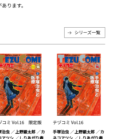
があります。
シリーズ一覧
コミ Vol.16 限定版
テヅコミ Vol.16
塚治虫
上野顕太郎
カ
手塚治虫
上野顕太郎
カ
コアツシ
しりあがり寿
ネコアツシ
しりあがり寿