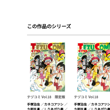
この作品のシリーズ
テヅコミ Vol.18 限定版
テヅコミ Vol.18
手塚治虫
カネコアツシ
手塚治虫
カネコアツ
九部玖凛
しりあがり寿
九部玖凛
しりあがり