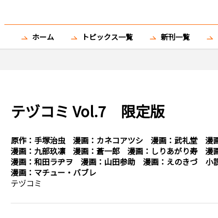
ホーム
トピックス一覧
新刊一覧
テヅコミ Vol.7 限定版
原作：
手塚治虫
漫画：
カネコアツシ
漫画：
武礼堂
漫
漫画：
九部玖凛
漫画：
蒼一郎
漫画：
しりあがり寿
漫
漫画：
和田ラヂヲ
漫画：
山田参助
漫画：
えのきづ
小
漫画：
マチュー・バブレ
テヅコミ