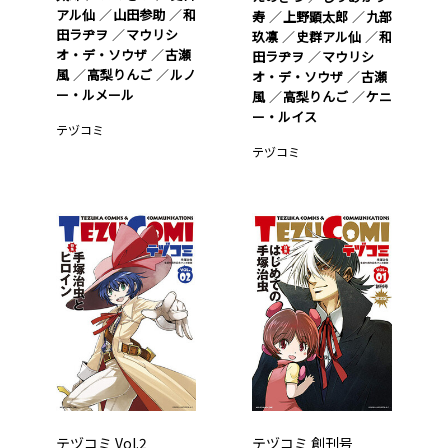
アル仙
山田参助
和
寿
上野顕太郎
九部
田ラヂヲ
マウリシ
玖凛
史群アル仙
和
オ・デ・ソウザ
古瀬
田ラヂヲ
マウリシ
風
高梨りんご
ルノ
オ・デ・ソウザ
古瀬
ー・ルメール
風
高梨りんご
ケニ
ー・ルイス
テヅコミ
テヅコミ
テヅコミ Vol.2
テヅコミ 創刊号