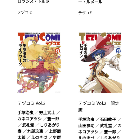
ロランス・トルタ
ー・ルメール
テヅコミ
テヅコミ
テヅコミ Vol.3
テヅコミ Vol.2 限定
版
手塚治虫
野上武士
カネコアツシ
蒼一郎
手塚治虫
石田敦子
武礼堂
しりあがり
山田参助
武礼堂
カ
寿
九部玖凛
上野顕
ネコアツシ
蒼一郎
太郎
えのきづ
史群
えのきづ
しりあがり