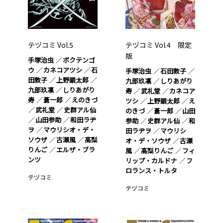
テヅコミ Vol.5
テヅコミ Vol.4 限定
版
手塚治虫
ボクテンゴ
ウ
カネコアツシ
石
手塚治虫
石田敦子
田敦子
上野顕太郎
九部玖凛
しりあがり
九部玖凛
しりあがり
寿
武礼堂
カネコア
寿
蒼一郎
えのきづ
ツシ
上野顕太郎
え
武礼堂
史群アル仙
のきづ
蒼一郎
山田
山田参助
和田ラヂ
参助
史群アル仙
和
ヲ
マウリシオ・デ・
田ラヂヲ
マウリシ
ソウザ
古瀬風
高梨
オ・デ・ソウザ
古瀬
りんご
エルザ・ブラ
風
高梨りんご
フィ
ンツ
リップ・カルドナ
フ
ロランス・トルタ
テヅコミ
テヅコミ