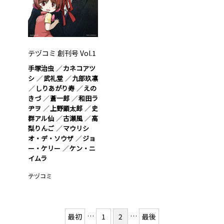
テヅコミ 創刊号 Vol.1
手塚治虫
カネコアツ
シ
武礼堂
九部玖凛
しりあがり寿
えの
きづ
蒼一郎
和田ラ
ヂヲ
上野顕太郎
史
群アル仙
古瀬風
高
梨りんご
マウリシ
オ・デ・ソウザ
ジョ
ー・ケリー
ケン・ニ
イムラ
テヅコミ
…
…
最初
1
2
最後