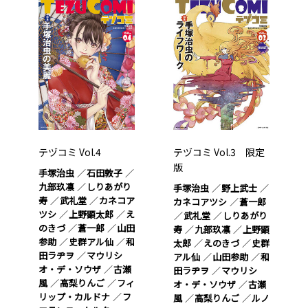
テヅコミ Vol.4
テヅコミ Vol.3 限定
版
手塚治虫
石田敦子
九部玖凛
しりあがり
手塚治虫
野上武士
寿
武礼堂
カネコア
カネコアツシ
蒼一郎
ツシ
上野顕太郎
え
武礼堂
しりあがり
のきづ
蒼一郎
山田
寿
九部玖凛
上野顕
参助
史群アル仙
和
太郎
えのきづ
史群
田ラヂヲ
マウリシ
アル仙
山田参助
和
オ・デ・ソウザ
古瀬
田ラヂヲ
マウリシ
風
高梨りんご
フィ
オ・デ・ソウザ
古瀬
リップ・カルドナ
フ
風
高梨りんご
ルノ