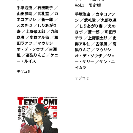
Vol.1 限定版
手塚治虫
石田敦子
山田参助
武礼堂
カ
手塚治虫
カネコアツ
ネコアツシ
蒼一郎
シ
武礼堂
九部玖凛
えのきづ
しりあがり
しりあがり寿
えの
寿
上野顕太郎
九部
きづ
蒼一郎
和田ラ
玖凛
史群アル仙
和
ヂヲ
上野顕太郎
史
田ラヂヲ
マウリシ
群アル仙
古瀬風
高
オ・デ・ソウザ
古瀬
梨りんご
マウリシ
風
高梨りんご
ケニ
オ・デ・ソウザ
ジョ
ー・ルイス
ー・ケリー
ケン・ニ
イムラ
テヅコミ
テヅコミ