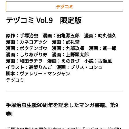
テヅコミ
テヅコミ Vol.9 限定版
原作：
手塚治虫
漫画：
田亀源五郎
漫画：
時丸佳久
漫画：
カネコアツシ
漫画：
武礼堂
漫画：
ボクテンゴウ
漫画：
九部玖凛
漫画：
蒼一郎
漫画：
しりあがり寿
漫画：
上野顕太郎
漫画：
和田ラヂヲ
漫画：
えのきづ
小説：
古瀬風
イラスト：
高梨りんご
漫画：
ブリス・コシュ
脚本：
ヴァレリー・マンジャン
テヅコミ
手塚治虫生誕90周年を記念したマンガ書籍、第9
巻!