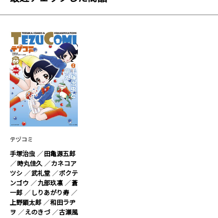
テヅコミ
手塚治虫
田亀源五郎
時丸佳久
カネコア
ツシ
武礼堂
ボクテ
ンゴウ
九部玖凛
蒼
一郎
しりあがり寿
上野顕太郎
和田ラヂ
ヲ
えのきづ
古瀬風