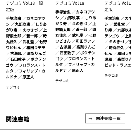
テヅコミ Vol.18 限
テヅコミ Vol.18
テヅコミ Vol.
定版
定版
手塚治虫
カネコアツ
シ
九部玖凛
しりあ
手塚治虫
カネコアツ
手塚治虫
カ
がり寿
えのきづ
上
シ
九部玖凛
しりあ
シ
武礼堂
野顕太郎
蒼一郎
時
がり寿
えのきづ
上
り寿
九部玖
丸佳久
武礼堂
七野
野顕太郎
蒼一郎
時
テンゴウ
上
ワビせん
和田ラヂヲ
丸佳久
武礼堂
七野
えのきづ
古瀬風
高梨りんご
ワビせん
和田ラヂヲ
時丸佳久
石田敦子
ボクテン
古瀬風
高梨りんご
せん
和田ラ
ゴウ
フロランス・ト
石田敦子
ボクテン
瀬風
高梨り
ルタ
フィリップ・カ
ゴウ
フロランス・ト
ビッド・ラフ
ルドナ
原正人
ルタ
フィリップ・カ
テヅコミ
ルドナ
原正人
テヅコミ
テヅコミ
関連書籍
関連書籍一覧