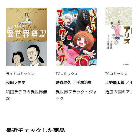
ライドコミックス
TCコミックス
TCコミックス
和田ラヂヲ
時丸佳久
手塚治虫
上野顕太郎
和田ラヂヲの異世界無
異世界ブラック・ジャ
治虫の国のア
双
ック
最近チェックした商品