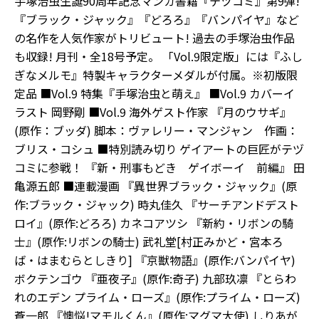
手塚治虫生誕90周年記念マンガ書籍『テヅコミ』第9弾!
『ブラック・ジャック』『どろろ』『バンパイヤ』など
の名作を人気作家がトリビュート! 過去の手塚治虫作品
も収録! 月刊・全18号予定。 「Vol.9限定版」には『ふし
ぎなメルモ』特製キャラクターメダルが付属。※初版限
定品 ■Vol.9 特集『手塚治虫と萌え』 ■Vol.9 カバーイ
ラスト 岡野剛 ■Vol.9 海外ゲスト作家 『月のウサギ』
(原作：ブッダ) 脚本：ヴァレリー・マンジャン 作画：
ブリス・コシュ ■特別読み切り ゲイアートの巨匠がテヅ
コミに参戦！ 『新・刑事もどき ゲイボーイ 前編』 田
亀源五郎 ■連載漫画 『異世界ブラック・ジャック』(原
作:ブラック・ジャック) 時丸佳久 『サーチアンドデスト
ロイ』(原作:どろろ) カネコアツシ 『新約・リボンの騎
士』(原作:リボンの騎士) 武礼堂[村正みかど・宮本ろ
ば・はまむらとしきり] 『京獣物語』(原作:バンパイヤ)
ボクテンゴウ 『亜夜子』(原作:奇子) 九部玖凛 『とらわ
れのエデン プライム・ローズ』(原作:プライム・ローズ)
蒼一郎 『懊悩!マモルくん』(原作:マグマ大使) しりあが