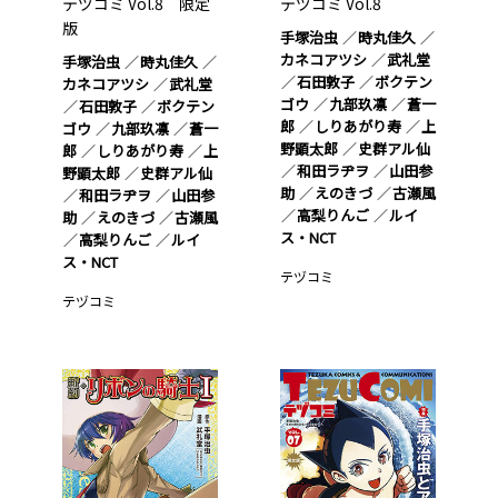
テヅコミ Vol.8 限定
テヅコミ Vol.8
版
手塚治虫
時丸佳久
カネコアツシ
武礼堂
手塚治虫
時丸佳久
石田敦子
ボクテン
カネコアツシ
武礼堂
ゴウ
九部玖凛
蒼一
石田敦子
ボクテン
郎
しりあがり寿
上
ゴウ
九部玖凛
蒼一
野顕太郎
史群アル仙
郎
しりあがり寿
上
和田ラヂヲ
山田参
野顕太郎
史群アル仙
助
えのきづ
古瀬風
和田ラヂヲ
山田参
高梨りんご
ルイ
助
えのきづ
古瀬風
ス・NCT
高梨りんご
ルイ
ス・NCT
テヅコミ
テヅコミ