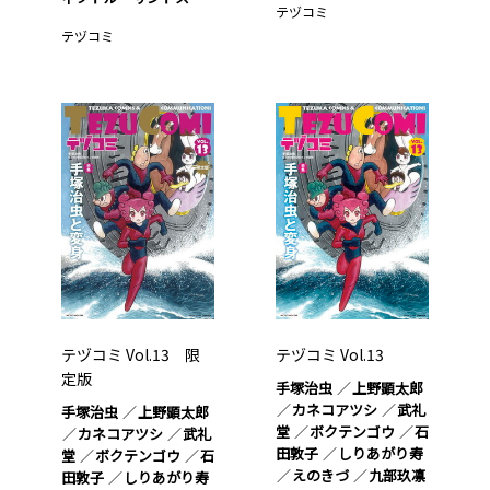
テヅコミ
テヅコミ
テヅコミ Vol.13 限
テヅコミ Vol.13
定版
手塚治虫
上野顕太郎
カネコアツシ
武礼
手塚治虫
上野顕太郎
堂
ボクテンゴウ
石
カネコアツシ
武礼
田敦子
しりあがり寿
堂
ボクテンゴウ
石
えのきづ
九部玖凛
田敦子
しりあがり寿