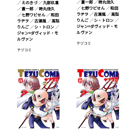
蒼一郎
時丸佳久
えのきづ
九部玖凛
七野ワビせん
和田
蒼一郎
時丸佳久
ラヂヲ
古瀬風
高梨
七野ワビせん
和田
りんご
シ・トロン
ラヂヲ
古瀬風
高梨
ジャン=ダヴィッド・モ
りんご
シ・トロン
ルヴァン
ジャン=ダヴィッド・モ
ルヴァン
テヅコミ
テヅコミ