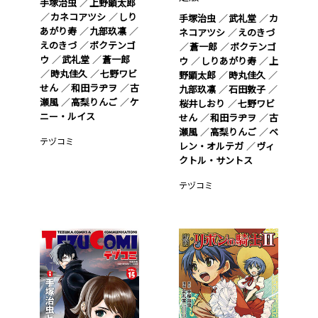
手塚治虫
上野顕太郎
カネコアツシ
しり
手塚治虫
武礼堂
カ
あがり寿
九部玖凛
ネコアツシ
えのきづ
えのきづ
ボクテンゴ
蒼一郎
ボクテンゴ
ウ
武礼堂
蒼一郎
ウ
しりあがり寿
上
時丸佳久
七野ワビ
野顕太郎
時丸佳久
せん
和田ラヂヲ
古
九部玖凛
石田敦子
瀬風
高梨りんご
ケ
桜井しおり
七野ワビ
ニー・ルイス
せん
和田ラヂヲ
古
瀬風
高梨りんご
ベ
テヅコミ
レン・オルテガ
ヴィ
クトル・サントス
テヅコミ