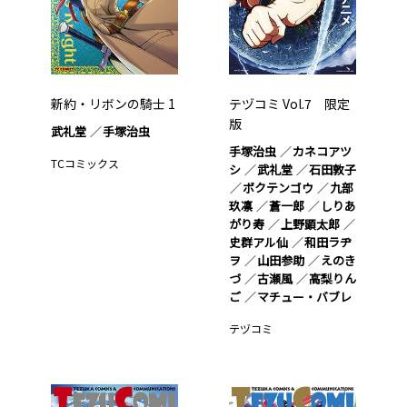
新約・リボンの騎士 1
テヅコミ Vol.7 限定
版
武礼堂
手塚治虫
手塚治虫
カネコアツ
TCコミックス
シ
武礼堂
石田敦子
ボクテンゴウ
九部
玖凛
蒼一郎
しりあ
がり寿
上野顕太郎
史群アル仙
和田ラヂ
ヲ
山田参助
えのき
づ
古瀬風
高梨りん
ご
マチュー・バブレ
テヅコミ