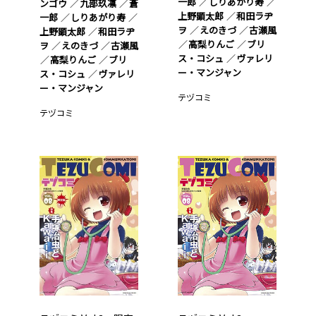
一郎
しりあがり寿
ンゴウ
九部玖凛
蒼
上野顕太郎
和田ラヂ
一郎
しりあがり寿
ヲ
えのきづ
古瀬風
上野顕太郎
和田ラヂ
高梨りんご
ブリ
ヲ
えのきづ
古瀬風
ス・コシュ
ヴァレリ
高梨りんご
ブリ
ー・マンジャン
ス・コシュ
ヴァレリ
ー・マンジャン
テヅコミ
テヅコミ