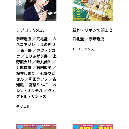
テヅコミ Vol.15
新約・リボンの騎士 2
手塚治虫
武礼堂
カ
武礼堂
手塚治虫
ネコアツシ
えのきづ
TCコミックス
蒼一郎
ボクテンゴ
ウ
しりあがり寿
上
野顕太郎
時丸佳久
九部玖凛
石田敦子
桜井しおり
七野ワビ
せん
和田ラヂヲ
古
瀬風
高梨りんご
ベ
レン・オルテガ
ヴィ
クトル・サントス
テヅコミ