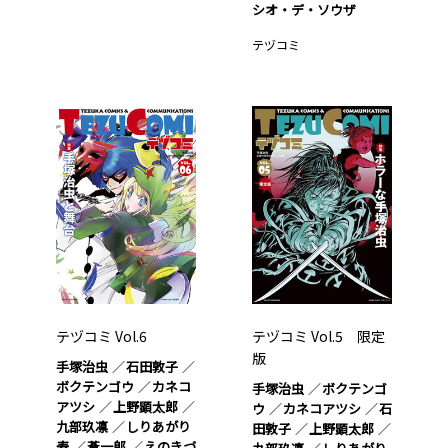
シオ・デ・ソウザ
テヅコミ
テヅコミ Vol.6
テヅコミ Vol.5 限定
版
手塚治虫
石田敦子
ボクテンゴウ
カネコ
手塚治虫
ボクテンゴ
アツシ
上野顕太郎
ウ
カネコアツシ
石
九部玖凛
しりあがり
田敦子
上野顕太郎
寿
蒼一郎
えのきづ