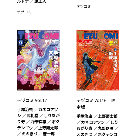
ルドナ
原正人
テヅコミ
テヅコミ
テヅコミ Vol.17
テヅコミ Vol.16 限
定版
手塚治虫
カネコアツ
シ
武礼堂
しりあが
手塚治虫
上野顕太郎
り寿
九部玖凛
ボク
カネコアツシ
しり
テンゴウ
上野顕太郎
あがり寿
九部玖凛
えのきづ
蒼一郎
えのきづ
ボクテンゴ