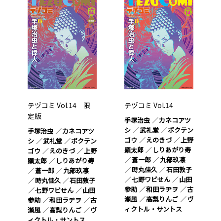
テヅコミ Vol.14 限
テヅコミ Vol.14
定版
手塚治虫
カネコアツ
シ
武礼堂
ボクテン
手塚治虫
カネコアツ
ゴウ
えのきづ
上野
シ
武礼堂
ボクテン
顕太郎
しりあがり寿
ゴウ
えのきづ
上野
蒼一郎
九部玖凛
顕太郎
しりあがり寿
時丸佳久
石田敦子
蒼一郎
九部玖凛
七野ワビせん
山田
時丸佳久
石田敦子
参助
和田ラヂヲ
古
七野ワビせん
山田
瀬風
高梨りんご
ヴ
参助
和田ラヂヲ
古
ィクトル・サントス
瀬風
高梨りんご
ヴ
ィクトル・サントス