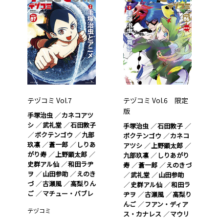
テヅコミ Vol.7
テヅコミ Vol.6 限定
版
手塚治虫
カネコアツ
シ
武礼堂
石田敦子
手塚治虫
石田敦子
ボクテンゴウ
九部
ボクテンゴウ
カネコ
玖凛
蒼一郎
しりあ
アツシ
上野顕太郎
がり寿
上野顕太郎
九部玖凛
しりあがり
史群アル仙
和田ラヂ
寿
蒼一郎
えのきづ
ヲ
山田参助
えのき
武礼堂
山田参助
づ
古瀬風
高梨りん
史群アル仙
和田ラ
ご
マチュー・バブレ
ヂヲ
古瀬風
高梨り
んご
フアン・ディア
テヅコミ
ス・カナレス
マウリ