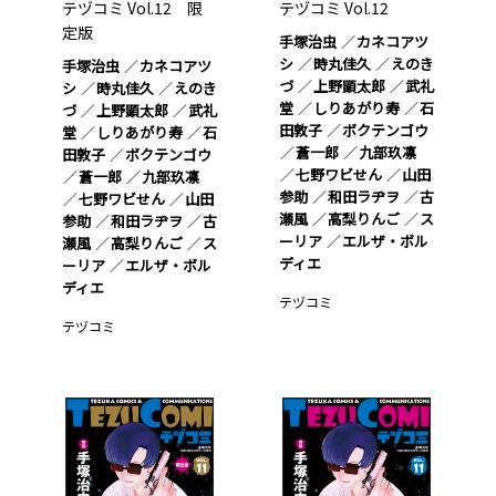
テヅコミ Vol.12 限
テヅコミ Vol.12
定版
手塚治虫
カネコアツ
シ
時丸佳久
えのき
手塚治虫
カネコアツ
づ
上野顕太郎
武礼
シ
時丸佳久
えのき
堂
しりあがり寿
石
づ
上野顕太郎
武礼
田敦子
ボクテンゴウ
堂
しりあがり寿
石
蒼一郎
九部玖凛
田敦子
ボクテンゴウ
七野ワビせん
山田
蒼一郎
九部玖凛
参助
和田ラヂヲ
古
七野ワビせん
山田
瀬風
高梨りんご
ス
参助
和田ラヂヲ
古
ーリア
エルザ・ボル
瀬風
高梨りんご
ス
ディエ
ーリア
エルザ・ボル
ディエ
テヅコミ
テヅコミ