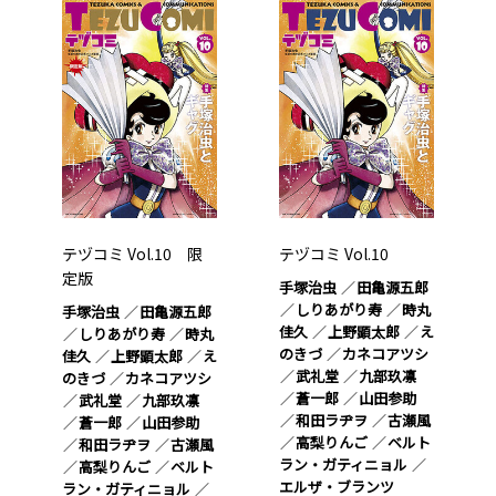
テヅコミ Vol.10 限
テヅコミ Vol.10
定版
手塚治虫
田亀源五郎
しりあがり寿
時丸
手塚治虫
田亀源五郎
佳久
上野顕太郎
え
しりあがり寿
時丸
のきづ
カネコアツシ
佳久
上野顕太郎
え
武礼堂
九部玖凛
のきづ
カネコアツシ
蒼一郎
山田参助
武礼堂
九部玖凛
和田ラヂヲ
古瀬風
蒼一郎
山田参助
高梨りんご
ベルト
和田ラヂヲ
古瀬風
ラン・ガティニョル
高梨りんご
ベルト
エルザ・ブランツ
ラン・ガティニョル