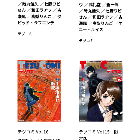
時丸佳久
七野ワビ
ウ
武礼堂
蒼一郎
せん
和田ラヂヲ
古
時丸佳久
七野ワビ
瀬風
高梨りんご
ダ
せん
和田ラヂヲ
古
ビッド・ラフエンテ
瀬風
高梨りんご
ケ
ニー・ルイス
テヅコミ
テヅコミ
テヅコミ Vol.16
テヅコミ Vol.15 限
定版