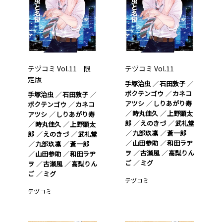
テヅコミ Vol.11 限
テヅコミ Vol.11
定版
手塚治虫
石田敦子
ボクテンゴウ
カネコ
手塚治虫
石田敦子
アツシ
しりあがり寿
ボクテンゴウ
カネコ
時丸佳久
上野顕太
アツシ
しりあがり寿
郎
えのきづ
武礼堂
時丸佳久
上野顕太
九部玖凛
蒼一郎
郎
えのきづ
武礼堂
山田参助
和田ラヂ
九部玖凛
蒼一郎
ヲ
古瀬風
高梨りん
山田参助
和田ラヂ
ご
ミグ
ヲ
古瀬風
高梨りん
ご
ミグ
テヅコミ
テヅコミ