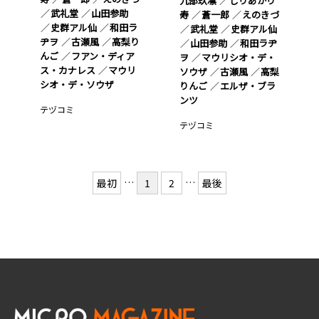
九部玖凛
しりあがり
武礼堂
山田参助
寿
蒼一郎
えのきづ
史群アル仙
和田ラ
武礼堂
史群アル仙
ヂヲ
古瀬風
高梨り
山田参助
和田ラヂ
んご
フアン・ディア
ヲ
マウリシオ・デ・
ス・カナレス
マウリ
ソウザ
古瀬風
高梨
シオ・デ・ソウザ
りんご
エルザ・ブラ
ンツ
テヅコミ
テヅコミ
…
…
最初
1
2
最後