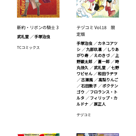
新約・リボンの騎士 3
テヅコミ Vol.18 限
定版
武礼堂
手塚治虫
手塚治虫
カネコアツ
TCコミックス
シ
九部玖凛
しりあ
がり寿
えのきづ
上
野顕太郎
蒼一郎
時
丸佳久
武礼堂
七野
ワビせん
和田ラヂヲ
古瀬風
高梨りんご
石田敦子
ボクテン
ゴウ
フロランス・ト
ルタ
フィリップ・カ
ルドナ
原正人
テヅコミ