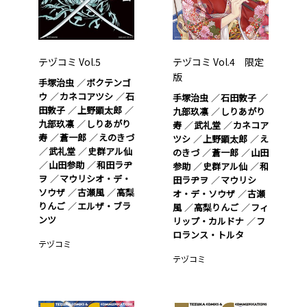
テヅコミ Vol.5
テヅコミ Vol.4 限定
版
手塚治虫
ボクテンゴ
ウ
カネコアツシ
石
手塚治虫
石田敦子
田敦子
上野顕太郎
九部玖凛
しりあがり
九部玖凛
しりあがり
寿
武礼堂
カネコア
寿
蒼一郎
えのきづ
ツシ
上野顕太郎
え
武礼堂
史群アル仙
のきづ
蒼一郎
山田
山田参助
和田ラヂ
参助
史群アル仙
和
ヲ
マウリシオ・デ・
田ラヂヲ
マウリシ
ソウザ
古瀬風
高梨
オ・デ・ソウザ
古瀬
りんご
エルザ・ブラ
風
高梨りんご
フィ
ンツ
リップ・カルドナ
フ
ロランス・トルタ
テヅコミ
テヅコミ