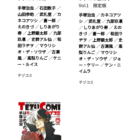
Vol.1 限定版
手塚治虫
石田敦子
山田参助
武礼堂
カ
手塚治虫
カネコアツ
ネコアツシ
蒼一郎
シ
武礼堂
九部玖凛
えのきづ
しりあがり
しりあがり寿
えの
寿
上野顕太郎
九部
きづ
蒼一郎
和田ラ
玖凛
史群アル仙
和
ヂヲ
上野顕太郎
史
田ラヂヲ
マウリシ
群アル仙
古瀬風
高
オ・デ・ソウザ
古瀬
梨りんご
マウリシ
風
高梨りんご
ケニ
オ・デ・ソウザ
ジョ
ー・ルイス
ー・ケリー
ケン・ニ
イムラ
テヅコミ
テヅコミ