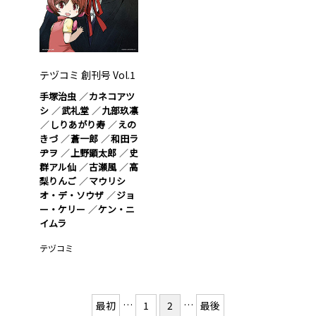
テヅコミ 創刊号 Vol.1
手塚治虫
カネコアツ
シ
武礼堂
九部玖凛
しりあがり寿
えの
きづ
蒼一郎
和田ラ
ヂヲ
上野顕太郎
史
群アル仙
古瀬風
高
梨りんご
マウリシ
オ・デ・ソウザ
ジョ
ー・ケリー
ケン・ニ
イムラ
テヅコミ
…
…
最初
1
2
最後