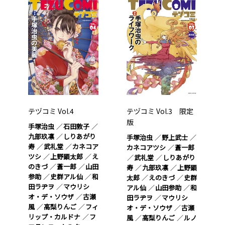
テヅコミ Vol.4
テヅコミ Vol.3 限定
版
手塚治虫
石田敦子
九部玖凛
しりあがり
手塚治虫
野上武士
寿
武礼堂
カネコア
カネコアツシ
蒼一郎
ツシ
上野顕太郎
え
武礼堂
しりあがり
のきづ
蒼一郎
山田
寿
九部玖凛
上野顕
参助
史群アル仙
和
太郎
えのきづ
史群
田ラヂヲ
マウリシ
アル仙
山田参助
和
オ・デ・ソウザ
古瀬
田ラヂヲ
マウリシ
風
高梨りんご
フィ
オ・デ・ソウザ
古瀬
リップ・カルドナ
フ
風
高梨りんご
ルノ