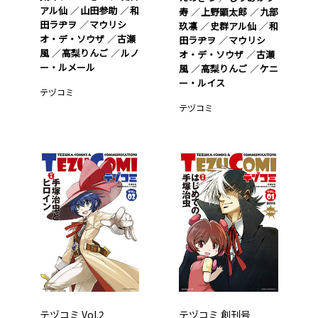
アル仙
山田参助
和
寿
上野顕太郎
九部
田ラヂヲ
マウリシ
玖凛
史群アル仙
和
オ・デ・ソウザ
古瀬
田ラヂヲ
マウリシ
風
高梨りんご
ルノ
オ・デ・ソウザ
古瀬
ー・ルメール
風
高梨りんご
ケニ
ー・ルイス
テヅコミ
テヅコミ
テヅコミ Vol.2
テヅコミ 創刊号