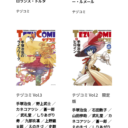
ロランス・トルタ
ー・ルメール
テヅコミ
テヅコミ
テヅコミ Vol.3
テヅコミ Vol.2 限定
版
手塚治虫
野上武士
カネコアツシ
蒼一郎
手塚治虫
石田敦子
武礼堂
しりあがり
山田参助
武礼堂
カ
寿
九部玖凛
上野顕
ネコアツシ
蒼一郎
太郎
えのきづ
史群
えのきづ
しりあがり