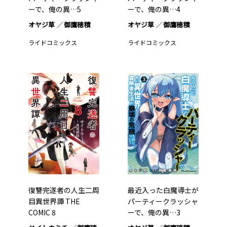
ーで、俺の異…5
ーで、俺の異…4
オヤジ草
御鷹穂積
オヤジ草
御鷹穂積
ライドコミックス
ライドコミックス
復讐完遂者の人生二周
最近入った白魔導士が
目異世界譚 THE
パーティークラッシャ
COMIC 8
ーで、俺の異…3