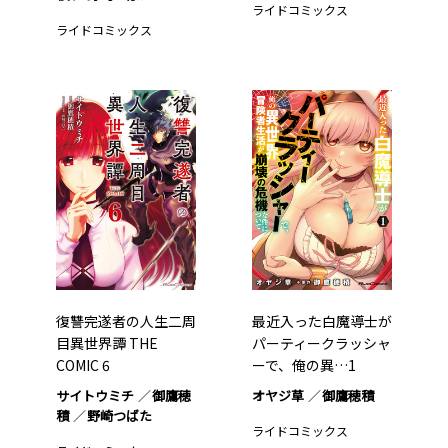
ライドコミックス
ライドコミックス
復讐完遂者の人生二周
最近入った白魔導士が
目異世界譚 THE
パーティークラッシャ
COMIC 6
ーで、俺の異…1
サイトウミチ
御鷹穂
オヤジ草
御鷹穂積
積
野崎つばた
ライドコミックス