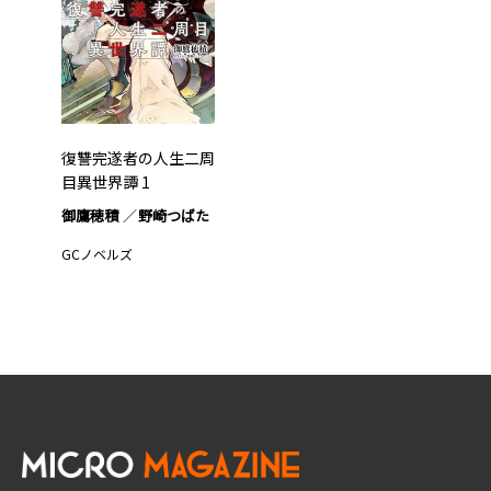
復讐完遂者の人生二周
目異世界譚 1
御鷹穂積
野崎つばた
GCノベルズ