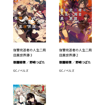
復讐完遂者の人生二周
復讐完遂者の人生二周
目異世界譚 3
目異世界譚 2
御鷹穂積
野崎つばた
御鷹穂積
野崎つばた
GCノベルズ
GCノベルズ