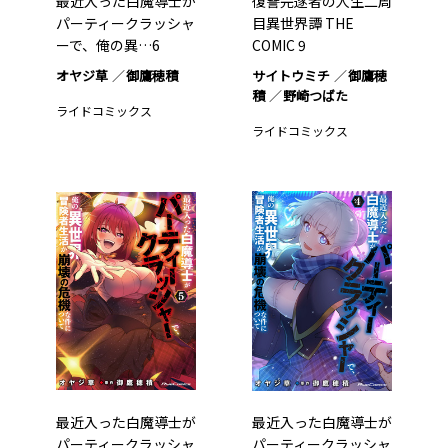
最近入った白魔導士が
復讐完遂者の人生二周
パーティークラッシャ
目異世界譚 THE
ーで、俺の異…6
COMIC 9
オヤジ草
御鷹穂積
サイトウミチ
御鷹穂
積
野崎つばた
ライドコミックス
ライドコミックス
最近入った白魔導士が
最近入った白魔導士が
パーティークラッシャ
パーティークラッシャ