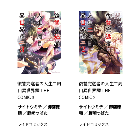
復讐完遂者の人生二周
復讐完遂者の人生二周
目異世界譚 THE
目異世界譚 THE
COMIC 3
COMIC 2
サイトウミチ
御鷹穂
サイトウミチ
御鷹穂
積
野崎つばた
積
野崎つばた
ライドコミックス
ライドコミックス