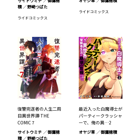
サイトウミチ
御鷹穂
オヤジ草
御鷹穂積
積
野崎つばた
ライドコミックス
ライドコミックス
復讐完遂者の人生二周
最近入った白魔導士が
目異世界譚 THE
パーティークラッシャ
COMIC 7
ーで、俺の異…2
サイトウミチ
御鷹穂
オヤジ草
御鷹穂積
積
野崎つばた