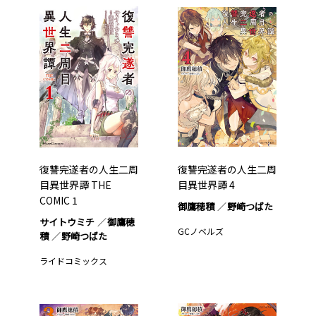
復讐完遂者の人生二周
復讐完遂者の人生二周
目異世界譚 THE
目異世界譚 4
COMIC 1
御鷹穂積
野崎つばた
サイトウミチ
御鷹穂
GCノベルズ
積
野崎つばた
ライドコミックス