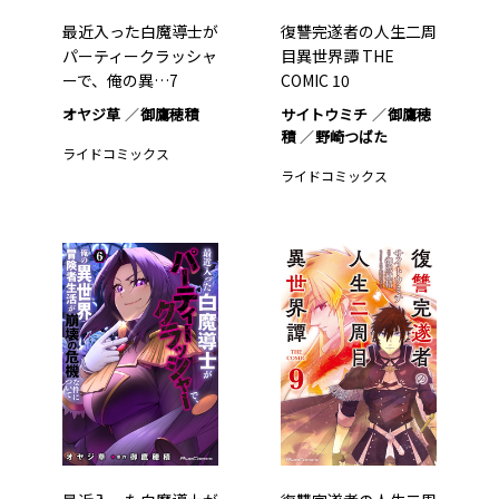
最近入った白魔導士が
復讐完遂者の人生二周
パーティークラッシャ
目異世界譚 THE
ーで、俺の異…7
COMIC 10
オヤジ草
御鷹穂積
サイトウミチ
御鷹穂
積
野崎つばた
ライドコミックス
ライドコミックス