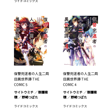
ライドコミックス
復讐完遂者の人生二周
復讐完遂者の人生二周
目異世界譚 THE
目異世界譚 THE
COMIC 5
COMIC 4
サイトウミチ
御鷹穂
サイトウミチ
御鷹穂
積
野崎つばた
積
野崎つばた
ライドコミックス
ライドコミックス