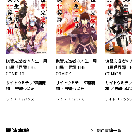
復讐完遂者の人生二周
復讐完遂者の人生二周
復讐完遂者の
目異世界譚 THE
目異世界譚 THE
目異世界譚 TH
COMIC 10
COMIC 9
COMIC 8
サイトウミチ
御鷹穂
サイトウミチ
御鷹穂
サイトウミチ
積
野崎つばた
積
野崎つばた
積
野崎つば
ライドコミックス
ライドコミックス
ライドコミック
関連書籍
関連書籍一覧