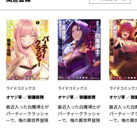
ライドコミックス
ライドコミックス
ライドコミック
オヤジ草
御鷹穂積
オヤジ草
御鷹穂積
オヤジ草
御
最近入った白魔導士が
最近入った白魔導士が
最近入った白
パーティークラッシャ
パーティークラッシャ
パーティーク
ーで、俺の異世界冒険
ーで、俺の異世界冒険
ーで、俺の異
者生…7
者生…6
者生…5