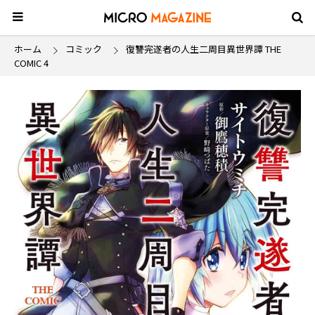
ホーム
コミック
復讐完遂者の人生二周目異世界譚 THE
COMIC 4