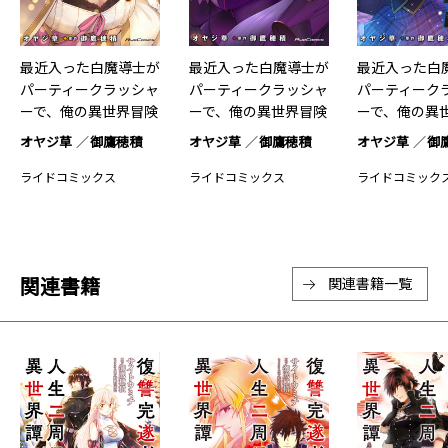
最近入った白魔導士が
最近入った白魔導士が
最近入った白
パーティークラッシャ
パーティークラッシャ
パーティーク
ーで、俺の異世界冒険
ーで、俺の異世界冒険
ーで、俺の異
者生…7
者生…6
者生…4
オヤジ草
御鷹穂積
オヤジ草
御鷹穂積
オヤジ草
御
ライドコミックス
ライドコミックス
ライドコミック
関連書籍
関連書籍一覧