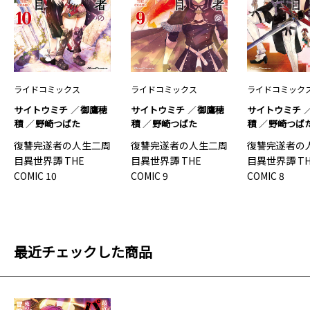
ライドコミックス
ライドコミックス
ライドコミック
サイトウミチ
御鷹穂
サイトウミチ
御鷹穂
サイトウミチ
積
野崎つばた
積
野崎つばた
積
野崎つば
復讐完遂者の人生二周
復讐完遂者の人生二周
復讐完遂者の
目異世界譚 THE
目異世界譚 THE
目異世界譚 TH
COMIC 10
COMIC 9
COMIC 8
最近チェックした商品