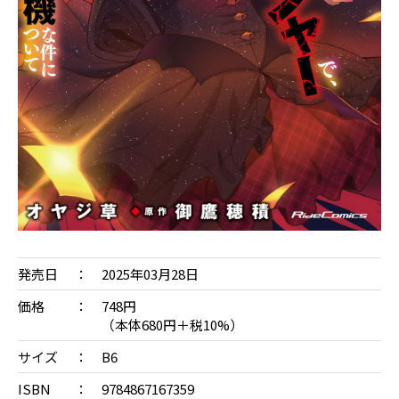
発売日
2025年03月28日
価格
748円
（本体680円＋税10%）
サイズ
B6
ISBN
9784867167359