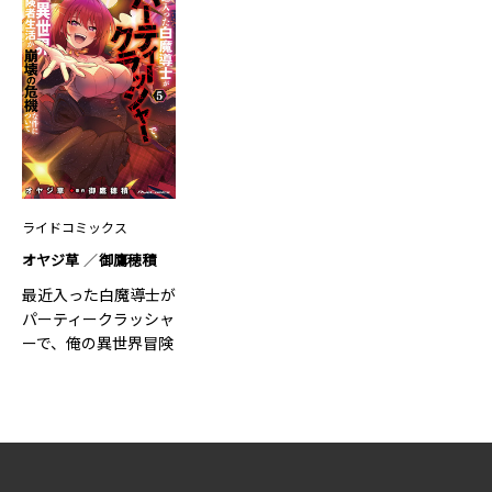
ライドコミックス
オヤジ草
御鷹穂積
最近入った白魔導士が
パーティークラッシャ
ーで、俺の異世界冒険
者生…5