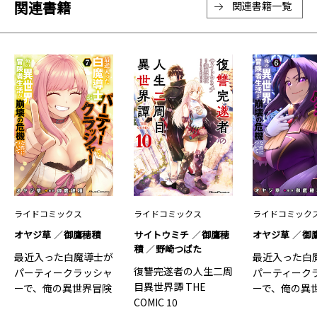
関連書籍
関連書籍一覧
ライドコミックス
ライドコミックス
ライドコミック
オヤジ草
御鷹穂積
サイトウミチ
御鷹穂
オヤジ草
御
積
野崎つばた
最近入った白魔導士が
最近入った白
復讐完遂者の人生二周
パーティークラッシャ
パーティーク
目異世界譚 THE
ーで、俺の異世界冒険
ーで、俺の異
COMIC 10
者生…7
者生…6