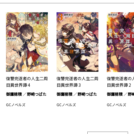
復讐完遂者の人生二周
復讐完遂者の人生二周
復讐完遂者の
目異世界譚 4
目異世界譚 3
目異世界譚 2
御鷹穂積
野崎つばた
御鷹穂積
野崎つばた
御鷹穂積
野
GCノベルズ
GCノベルズ
GCノベルズ