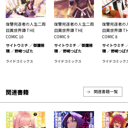
復讐完遂者の人生二周
復讐完遂者の人生二周
復讐完遂者の
目異世界譚 THE
目異世界譚 THE
目異世界譚 TH
COMIC 10
COMIC 9
COMIC 8
サイトウミチ
御鷹穂
サイトウミチ
御鷹穂
サイトウミチ
積
野崎つばた
積
野崎つばた
積
野崎つば
ライドコミックス
ライドコミックス
ライドコミック
関連書籍
関連書籍一覧