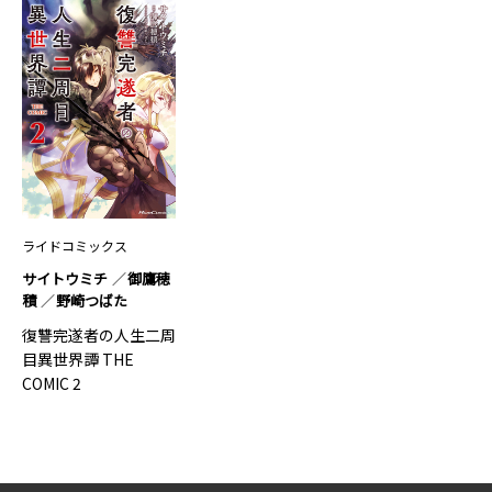
ライドコミックス
サイトウミチ
御鷹穂
積
野崎つばた
復讐完遂者の人生二周
目異世界譚 THE
COMIC 2