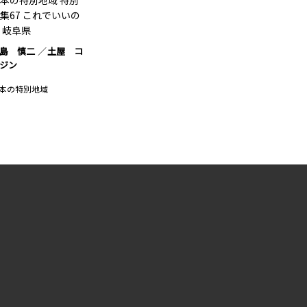
本の特別地域 特別
集67 これでいいの
 岐阜県
島 慎二
土屋 コ
ジン
本の特別地域