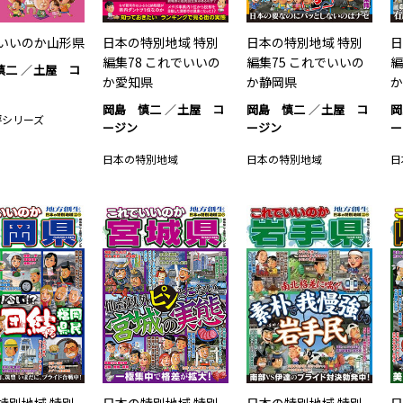
いいのか山形県
日本の特別地域 特別
日本の特別地域 特別
日
編集78 これでいいの
編集75 これでいいの
編
慎二
土屋 コ
か愛知県
か静岡県
か
岡島 慎二
土屋 コ
岡島 慎二
土屋 コ
岡
評シリーズ
ージン
ージン
ー
日本の特別地域
日本の特別地域
日