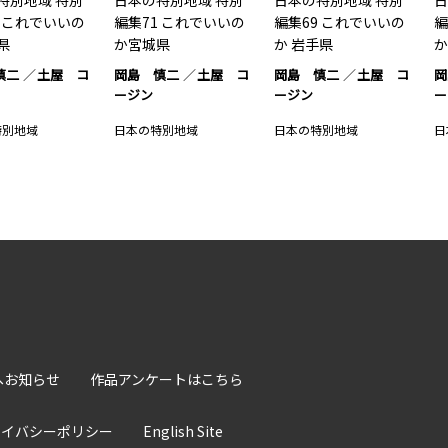
特別地域 特別
日本の特別地域 特別
日本の特別地域 特別
日
2 これでいいの
編集71 これでいいの
編集69 これでいいの
編
県
か宮城県
か 岩手県
か
慎二
土屋 コ
岡島 慎二
土屋 コ
岡島 慎二
土屋 コ
岡
ージン
ージン
ー
特別地域
日本の特別地域
日本の特別地域
日
へお知らせ
作品アンケートはこちら
ライバシーポリシー
English Site