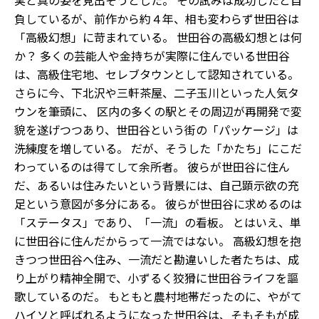
実と真の姿を見出そうとした。 その試みは成功したと自
負しているが、前作から約４年、相も変わらず世田谷は
「高級幻想」に苛まれている。 世田谷の高級幻想とは何
か？ 多くの芸能人や金持ちが実際に住んでいる世田谷
は、高級住宅地、セレブタウンとして認知されている。
さらに今、下北沢や三軒茶屋、二子玉川といった人気タ
ウンを筆頭に、 区内の多くの駅とその周辺が再開発で変
貌を遂げつつあり、世田谷という街の「パッケージ」は
洗練度を増している。 だが、そうした「かたち」にこだ
わっているのは得てして余所者。 彼らが世田谷に住ん
だ、あるいは住みたいという背景には、自己顕示欲の充
足という意図が多分にある。 彼らが世田谷に求めるのは
「ステータス」であり、「一流」の看板。 とはいえ、単
に世田谷に住んだからって一流ではない。 高級幻想を抱
きつつ世田谷へ住み、一流だと勘違いした者たちは、成
り上がり精神全開で、小ずるく狡猾に世田谷ライフを謳
歌しているのだ。 もともと農村地帯だったのに、やがて
ハイソと呼ばれるようになった世田谷は、そもそもが成