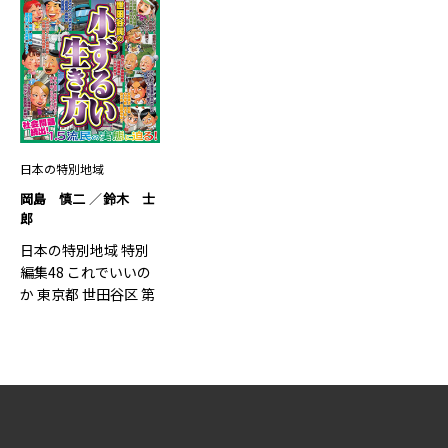
日本の特別地域
岡島 慎二
鈴木 士
郎
日本の特別地域 特別
編集48 これでいいの
か 東京都 世田谷区 第
2弾