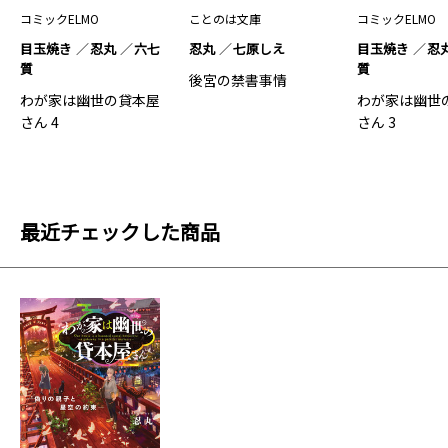
コミックELMO
ことのは文庫
コミックELMO
目玉焼き
忍丸
六七
忍丸
七原しえ
目玉焼き
忍
質
質
後宮の禁書事情
わが家は幽世の貸本屋
わが家は幽世
さん 4
さん 3
最近チェックした商品