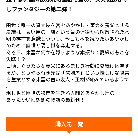
しファンタジーの第二弾！
幽世で唯一の貸本屋を営むあやかし・東雲を養父とする
夏織は、祓い屋の一族という負の連鎖から解放された水
明の存在を意識しつつも、今日も本を読みたいあやかし
のために幽世と現し世を奔走する。
ある日、東雲が何かを隠すような素振りで夏織のもとを
失踪！？
日頃、ぐうたらな養父にあるまじき行動に夏織は困惑す
るが、どうやら行き先は「物語屋」という怪しげな職業
を生業とする東雲の古い友人・玉樹が絡んでいるようで
――。
現し世と幽世の狭間を生きる人間とあやかし達の
あったかい幻想郷の物語の最新刊！
購入先一覧