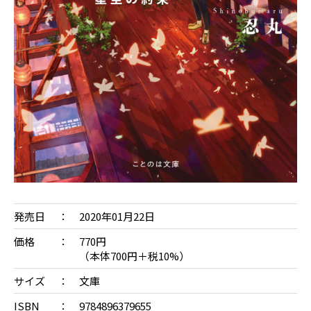
発売日
2020年01月22日
価格
770円
（本体700円＋税10%）
サイズ
文庫
ISBN
9784896379655