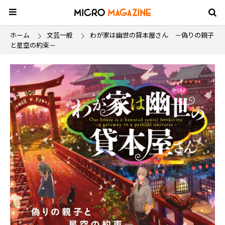
ホーム
文芸一般
わが家は幽世の貸本屋さん －偽りの親子
と星空の約束－