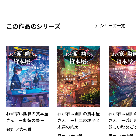
この作品のシリーズ
シリーズ一覧
わが家は幽世の貸本屋
わが家は幽世の貸本屋
わが家は幽世
さん －胡蝶の夢－
さん －無二の親子と
さん －残月
永遠の約束－
妖しい秘めご
忍丸
六七質