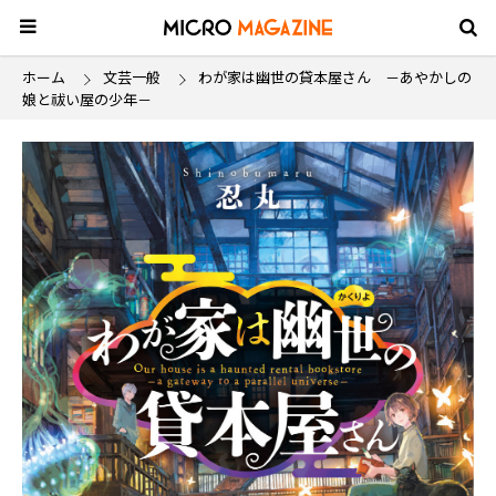
ホーム
文芸一般
わが家は幽世の貸本屋さん －あやかしの
娘と祓い屋の少年－