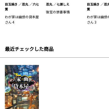
目玉焼き
忍丸
六七
忍丸
七原しえ
目玉焼き
忍
質
質
後宮の禁書事情
わが家は幽世の貸本屋
わが家は幽世
さん 4
さん 3
最近チェックした商品